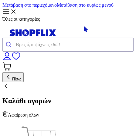
Μετάβαση στο περιεχόμενο
Μετάβαση στο κυρίως μενού
Όλες οι κατηγορίες
Πίσω
Καλάθι αγορών
Αφαίρεση όλων