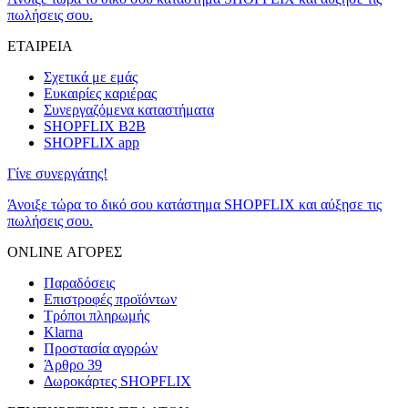
πωλήσεις σου.
ΕΤΑΙΡΕΙΑ
Σχετικά με εμάς
Ευκαιρίες καριέρας
Συνεργαζόμενα καταστήματα
SHOPFLIX B2B
SHOPFLIX app
Γίνε συνεργάτης!
Άνοιξε τώρα το δικό σου κατάστημα SHOPFLIX και αύξησε τις
πωλήσεις σου.
ONLINE ΑΓΟΡΕΣ
Παραδόσεις
Επιστροφές προϊόντων
Τρόποι πληρωμής
Klarna
Προστασία αγορών
Άρθρο 39
Δωροκάρτες SHOPFLIX