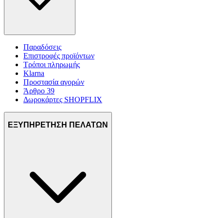
Παραδόσεις
Επιστροφές προϊόντων
Τρόποι πληρωμής
Klarna
Προστασία αγορών
Άρθρο 39
Δωροκάρτες SHOPFLIX
ΕΞΥΠΗΡΕΤΗΣΗ ΠΕΛΑΤΩΝ