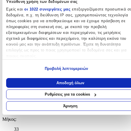
Υπεύθυνη χρήση των δεδομένων σας
Μοβ
Εμείς και
οι 1022 συνεργάτες μας
επεξεργαζόμαστε προσωπικά σ
δεδομένα, π.χ. τη διεύθυνση IP σας, χρησιμοποιώντας τεχνολογία
Φύλο
:
όπως cookies για να αποθηκεύουμε και να έχουμε πρόσβαση σε
Κορίτσι
πληροφορίες στη συσκευή σας, με σκοπό την προβολή
εξατομικευμένων διαφημίσεων και περιεχομένου, τις μετρήσεις
Τύπος
:
σχετικά με διαφημίσεις και περιεχόμενο, την καλύτερη εικόνα του
κοινού μας και την ανάπτυξη προϊόντων. Έχετε τη δυνατότητα
Τρόλεϊ
επιλογής ως προς το ποιος χρησιμοποιεί τα δεδομένα σας και για
ποιους σκοπούς.
Τάξη
:
Δημοτικού
Εάν μας επιτρέπετε, θα θέλαμε επίσης:
Προβολή λεπτομερειών
Να συλλέξουμε πληροφορίες σχετικά με τη γεωγραφική σας
Λίτρα
:
τοποθεσία, οι οποίες μπορεί να είναι ακριβείς σε απόσταση
Αποδοχή όλων
30
μερικών μέτρων
Να αναγνωρίσουμε τη συσκευή σας σαρώνοντας ενεργά για
Ρυθμίσεις για τα cookies
lt
συγκεκριμένα χαρακτηριστικά (δακτυλικό αποτύπωμα)
Μάθετε περισσότερα σχετικά με τον τρόπο επεξεργασίας των
Άρνηση
Διαστάσεις
προσωπικών σας δεδομένων και καθορίστε τις προτιμήσεις σας στη
ενότητα “Λεπτομέρειες”
. Μπορείτε να αλλάξετε ή να ανακαλέσετ
Μήκος
:
τη συγκατάθεσή σας ανά πάσα στιγμή από τη Δήλωση Cookies.
33