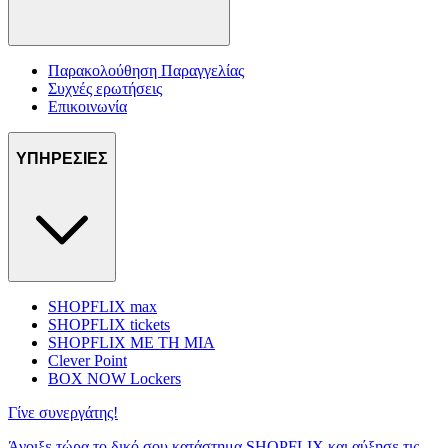
Παρακολούθηση Παραγγελίας
Συχνές ερωτήσεις
Επικοινωνία
ΥΠΗΡΕΣΙΕΣ
SHOPFLIX max
SHOPFLIX tickets
SHOPFLIX ΜΕ ΤΗ ΜΙΑ
Clever Point
BOX NOW Lockers
Γίνε συνεργάτης!
Άνοιξε τώρα το δικό σου κατάστημα SHOPFLIX και αύξησε τις