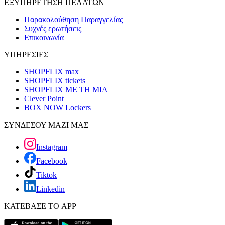
ΕΞΥΠΗΡΕΤΗΣΗ ΠΕΛΑΤΩΝ
Παρακολούθηση Παραγγελίας
Συχνές ερωτήσεις
Επικοινωνία
ΥΠΗΡΕΣΙΕΣ
SHOPFLIX max
SHOPFLIX tickets
SHOPFLIX ΜΕ ΤΗ ΜΙΑ
Clever Point
BOX NOW Lockers
ΣΥΝΔΕΣΟΥ ΜΑΖΙ ΜΑΣ
Instagram
Facebook
Tiktok
Linkedin
ΚΑΤΕΒΑΣΕ ΤΟ APP