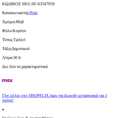
ΚΩΔΙΚΟΣ SKU
:
SF-03547059
Κατασκευαστής
:
Polo
Χρώμα
:
Μοβ
Φύλο
:
Κορίτσι
Τύπος
:
Τρόλεϊ
Τάξη
:
Δημοτικού
Λίτρα
:
30 lt
Δες όλα τα χαρακτηριστικά
Γίνε μέλος στο SHOPFLIX max για δωρεάν μεταφορικά για 1
χρόνο!