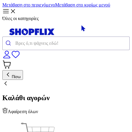
Μετάβαση στο περιεχόμενο
Μετάβαση στο κυρίως μενού
Όλες οι κατηγορίες
Πίσω
Καλάθι αγορών
Αφαίρεση όλων