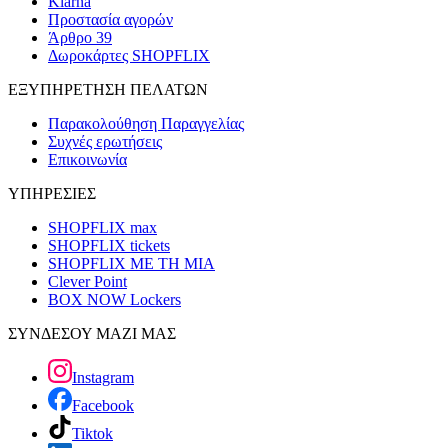
Klarna
Προστασία αγορών
Άρθρο 39
Δωροκάρτες SHOPFLIX
ΕΞΥΠΗΡΕΤΗΣΗ ΠΕΛΑΤΩΝ
Παρακολούθηση Παραγγελίας
Συχνές ερωτήσεις
Επικοινωνία
ΥΠΗΡΕΣΙΕΣ
SHOPFLIX max
SHOPFLIX tickets
SHOPFLIX ΜΕ ΤΗ ΜΙΑ
Clever Point
BOX NOW Lockers
ΣΥΝΔΕΣΟΥ ΜΑΖΙ ΜΑΣ
Instagram
Facebook
Tiktok