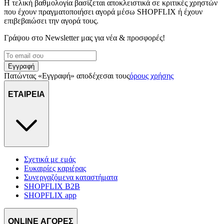
Η τελική βαθμολογία βασίζεται αποκλειστικά σε κριτικές χρηστών
διαφημίσεων και περιεχομένου, τις μετρήσεις σχετικά με
που έχουν πραγματοποιήσει αγορά μέσω SHOPFLIX ή έχουν
διαφημίσεις και περιεχόμενο, την καλύτερη εικόνα του κοινού
επιβεβαιώσει την αγορά τους.
μας και την ανάπτυξη προϊόντων. Επίσης, κοινοποιούμε
πληροφορίες σχετικά με την από μέρους σας χρήση της
Γράψου στο Νewsletter μας για νέα & προσφορές!
τοποθεσίας μας στους συνεργάτες μέσων κοινωνικής
δικτύωσης, διαφημίσεων και ανάλυσης.
Εγγραφή
Πατώντας «Εγγραφή» αποδέχεσαι τους
όρους χρήσης
ΕΤΑΙΡΕΙΑ
Σχετικά με εμάς
Ευκαιρίες καριέρας
Συνεργαζόμενα καταστήματα
SHOPFLIX B2B
SHOPFLIX app
ONLINE ΑΓΟΡΕΣ