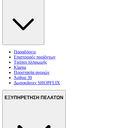
Παραδόσεις
Επιστροφές προϊόντων
Τρόποι πληρωμής
Klarna
Προστασία αγορών
Άρθρο 39
Δωροκάρτες SHOPFLIX
ΕΞΥΠΗΡΕΤΗΣΗ ΠΕΛΑΤΩΝ