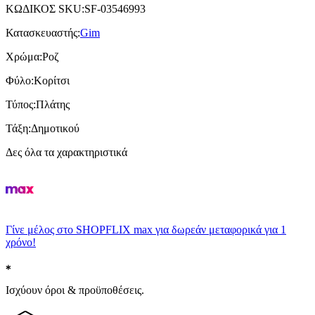
ΚΩΔΙΚΟΣ SKU
:
SF-03546993
Κατασκευαστής
:
Gim
Χρώμα
:
Ροζ
Φύλο
:
Κορίτσι
Τύπος
:
Πλάτης
Τάξη
:
Δημοτικού
Δες όλα τα χαρακτηριστικά
Γίνε μέλος στο SHOPFLIX max για δωρεάν μεταφορικά για 1
χρόνο!
Ισχύουν όροι & προϋποθέσεις.