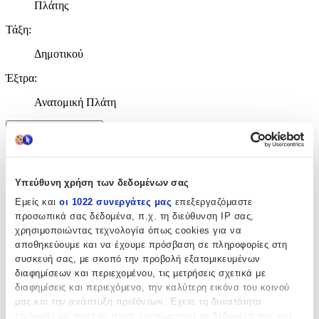
Πλάτης
Τάξη
:
Δημοτικού
Έξτρα
:
Ανατομική Πλάτη
Χαρακτηριστικά
+
Υπεύθυνη χρήση των δεδομένων σας
Χαρακτηριστικά
Εμείς και
οι 1022 συνεργάτες μας
επεξεργαζόμαστε
προσωπικά σας δεδομένα, π.χ. τη διεύθυνση IP σας,
Κατασκευαστής
:
χρησιμοποιώντας τεχνολογία όπως cookies για να
αποθηκεύουμε και να έχουμε πρόσβαση σε πληροφορίες στη
Gim
συσκευή σας, με σκοπό την προβολή εξατομικευμένων
διαφημίσεων και περιεχομένου, τις μετρήσεις σχετικά με
Βασικά Χαρακτηριστικά
διαφημίσεις και περιεχόμενο, την καλύτερη εικόνα του κοινού
μας και την ανάπτυξη προϊόντων. Έχετε τη δυνατότητα
Χρώμα
:
επιλογής ως προς το ποιος χρησιμοποιεί τα δεδομένα σας και