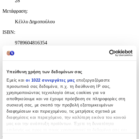
28
Μετάφραση
:
Κέλλυ Δημοπούλου
ISBN
:
9789604816354
Χαρακτηριστικά
+
Υπεύθυνη χρήση των δεδομένων σας
Εμείς και
οι 1022 συνεργάτες μας
επεξεργαζόμαστε
Χαρακτηριστικά
προσωπικά σας δεδομένα, π.χ. τη διεύθυνση IP σας,
χρησιμοποιώντας τεχνολογία όπως cookies για να
Εκδότης
:
αποθηκεύουμε και να έχουμε πρόσβαση σε πληροφορίες στη
συσκευή σας, με σκοπό την προβολή εξατομικευμένων
Μίνωας
διαφημίσεων και περιεχομένου, τις μετρήσεις σχετικά με
Ημερομηνία Έκδοσης
:
διαφημίσεις και περιεχόμενο, την καλύτερη εικόνα του κοινού
μας και την ανάπτυξη προϊόντων. Έχετε τη δυνατότητα
27/01/2012
επιλογής ως προς το ποιος χρησιμοποιεί τα δεδομένα σας και
για ποιους σκοπούς.
Έτος Έκδοσης
: