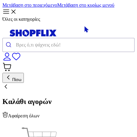
Μετάβαση στο περιεχόμενο
Μετάβαση στο κυρίως μενού
Όλες οι κατηγορίες
Πίσω
Καλάθι αγορών
Αφαίρεση όλων