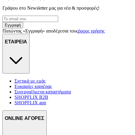
διαφημίσεις και περιεχόμενο, την καλύτερη εικόνα του κοινού
Γράψου στο Νewsletter μας για νέα & προσφορές!
μας και την ανάπτυξη προϊόντων. Επίσης, κοινοποιούμε
πληροφορίες σχετικά με την από μέρους σας χρήση της
τοποθεσίας μας στους συνεργάτες μέσων κοινωνικής
Εγγραφή
δικτύωσης, διαφημίσεων και ανάλυσης.
Πατώντας «Εγγραφή» αποδέχεσαι τους
όρους χρήσης
ΕΤΑΙΡΕΙΑ
Σχετικά με εμάς
Ευκαιρίες καριέρας
Συνεργαζόμενα καταστήματα
SHOPFLIX B2B
SHOPFLIX app
ONLINE ΑΓΟΡΕΣ