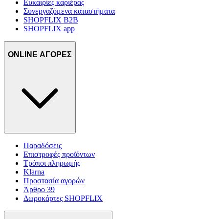
Ευκαιρίες καριέρας
Συνεργαζόμενα καταστήματα
SHOPFLIX B2B
SHOPFLIX app
ONLINE ΑΓΟΡΕΣ
Παραδόσεις
Επιστροφές προϊόντων
Τρόποι πληρωμής
Klarna
Προστασία αγορών
Άρθρο 39
Δωροκάρτες SHOPFLIX