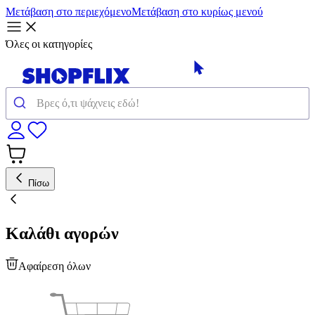
Μετάβαση στο περιεχόμενο
Μετάβαση στο κυρίως μενού
Όλες οι κατηγορίες
Πίσω
Καλάθι αγορών
Αφαίρεση όλων