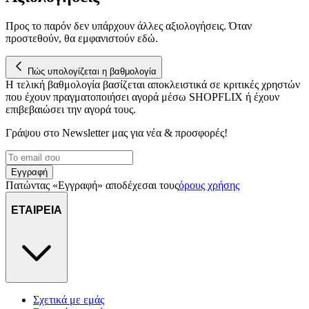
διεύθυνση IP σας, χρησιμοποιώντας τεχνολογία όπως cookies
για να αποθηκεύουμε και να έχουμε πρόσβαση σε πληροφορίες
Προς το παρόν δεν υπάρχουν άλλες αξιολογήσεις. Όταν
στη συσκευή σας, με σκοπό την προβολή εξατομικευμένων
προστεθούν, θα εμφανιστούν εδώ.
διαφημίσεων και περιεχομένου, τις μετρήσεις σχετικά με
διαφημίσεις και περιεχόμενο, την καλύτερη εικόνα του κοινού
Πώς υπολογίζεται η βαθμολογία
μας και την ανάπτυξη προϊόντων. Επίσης, κοινοποιούμε
Η τελική βαθμολογία βασίζεται αποκλειστικά σε κριτικές χρηστών
πληροφορίες σχετικά με την από μέρους σας χρήση της
που έχουν πραγματοποιήσει αγορά μέσω SHOPFLIX ή έχουν
τοποθεσίας μας στους συνεργάτες μέσων κοινωνικής
επιβεβαιώσει την αγορά τους.
δικτύωσης, διαφημίσεων και ανάλυσης.
Γράψου στο Νewsletter μας για νέα & προσφορές!
Εγγραφή
Πατώντας «Εγγραφή» αποδέχεσαι τους
όρους χρήσης
ΕΤΑΙΡΕΙΑ
Σχετικά με εμάς