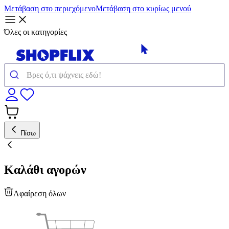
Μετάβαση στο περιεχόμενο
Μετάβαση στο κυρίως μενού
Όλες οι κατηγορίες
Πίσω
Καλάθι αγορών
Αφαίρεση όλων