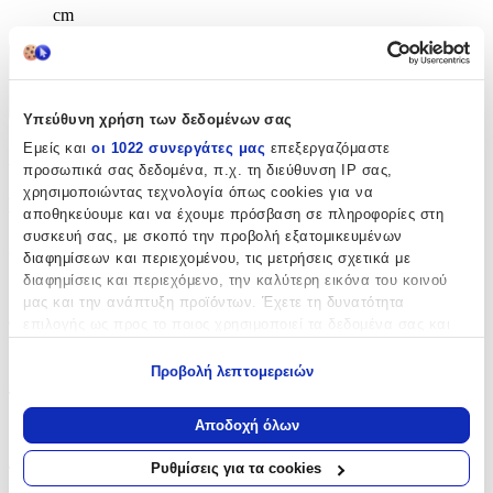
cm
Χαρακτηριστικά
+
Υπεύθυνη χρήση των δεδομένων σας
Εμείς και
οι 1022 συνεργάτες μας
επεξεργαζόμαστε
Χαρακτηριστικά
προσωπικά σας δεδομένα, π.χ. τη διεύθυνση IP σας,
χρησιμοποιώντας τεχνολογία όπως cookies για να
Βασικά Χαρακτηριστικά
αποθηκεύουμε και να έχουμε πρόσβαση σε πληροφορίες στη
συσκευή σας, με σκοπό την προβολή εξατομικευμένων
Χρώμα
:
διαφημίσεων και περιεχομένου, τις μετρήσεις σχετικά με
διαφημίσεις και περιεχόμενο, την καλύτερη εικόνα του κοινού
Πράσινο
μας και την ανάπτυξη προϊόντων. Έχετε τη δυνατότητα
Φύλο
:
επιλογής ως προς το ποιος χρησιμοποιεί τα δεδομένα σας και
για ποιους σκοπούς.
Κορίτσι
Προβολή λεπτομερειών
Εάν μας επιτρέπετε, θα θέλαμε επίσης:
Τύπος
:
Να συλλέξουμε πληροφορίες σχετικά με τη γεωγραφική
Αποδοχή όλων
Τρόλεϊ
σας τοποθεσία, οι οποίες μπορεί να είναι ακριβείς σε
απόσταση μερικών μέτρων
Ρυθμίσεις για τα cookies
Τάξη
:
Να αναγνωρίσουμε τη συσκευή σας σαρώνοντας ενεργά