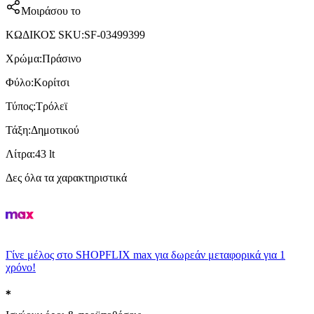
Μοιράσου το
ΚΩΔΙΚΟΣ SKU
:
SF-03499399
Χρώμα
:
Πράσινο
Φύλο
:
Κορίτσι
Τύπος
:
Τρόλεϊ
Τάξη
:
Δημοτικού
Λίτρα
:
43 lt
Δες όλα τα χαρακτηριστικά
Γίνε μέλος στο SHOPFLIX max για δωρεάν μεταφορικά για 1
χρόνο!