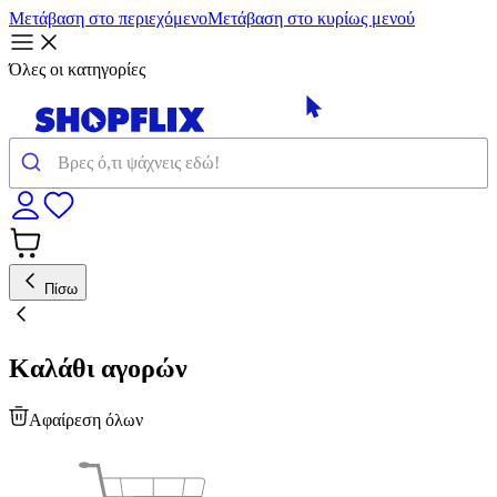
Μετάβαση στο περιεχόμενο
Μετάβαση στο κυρίως μενού
Όλες οι κατηγορίες
Πίσω
Καλάθι αγορών
Αφαίρεση όλων