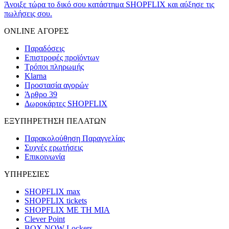
Άνοιξε τώρα το δικό σου κατάστημα SHOPFLIX και αύξησε τις
πωλήσεις σου.
ONLINE ΑΓΟΡΕΣ
Παραδόσεις
Επιστροφές προϊόντων
Τρόποι πληρωμής
Klarna
Προστασία αγορών
Άρθρο 39
Δωροκάρτες SHOPFLIX
ΕΞΥΠΗΡΕΤΗΣΗ ΠΕΛΑΤΩΝ
Παρακολούθηση Παραγγελίας
Συχνές ερωτήσεις
Επικοινωνία
ΥΠΗΡΕΣΙΕΣ
SHOPFLIX max
SHOPFLIX tickets
SHOPFLIX ΜΕ ΤΗ ΜΙΑ
Clever Point
BOX NOW Lockers