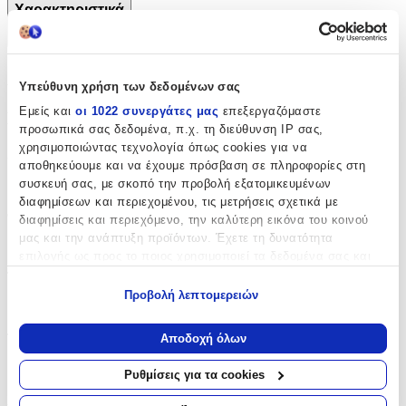
Χαρακτηριστικά
+
Χαρακτηριστικά
Υπεύθυνη χρήση των δεδομένων σας
Εμείς και
οι 1022 συνεργάτες μας
επεξεργαζόμαστε
Βασικά Χαρακτηριστικά
προσωπικά σας δεδομένα, π.χ. τη διεύθυνση IP σας,
χρησιμοποιώντας τεχνολογία όπως cookies για να
Χρώμα
:
αποθηκεύουμε και να έχουμε πρόσβαση σε πληροφορίες στη
συσκευή σας, με σκοπό την προβολή εξατομικευμένων
Γκρι
διαφημίσεων και περιεχομένου, τις μετρήσεις σχετικά με
Φύλο
:
διαφημίσεις και περιεχόμενο, την καλύτερη εικόνα του κοινού
μας και την ανάπτυξη προϊόντων. Έχετε τη δυνατότητα
Αγόρι
επιλογής ως προς το ποιος χρησιμοποιεί τα δεδομένα σας και
για ποιους σκοπούς.
Τύπος
:
Προβολή λεπτομερειών
Πλάτης
Εάν μας επιτρέπετε, θα θέλαμε επίσης:
Να συλλέξουμε πληροφορίες σχετικά με τη γεωγραφική
Τάξη
:
Αποδοχή όλων
σας τοποθεσία, οι οποίες μπορεί να είναι ακριβείς σε
απόσταση μερικών μέτρων
Δημοτικού
Ρυθμίσεις για τα cookies
Να αναγνωρίσουμε τη συσκευή σας σαρώνοντας ενεργά
Λίτρα
:
για συγκεκριμένα χαρακτηριστικά (δακτυλικό αποτύπωμα)