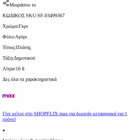
Μοιράσου το
ΚΩΔΙΚΟΣ SKU
:
SF-03499367
Χρώμα
:
Γκρι
Φύλο
:
Αγόρι
Τύπος
:
Πλάτης
Τάξη
:
Δημοτικού
Λίτρα
:
16 lt
Δες όλα τα χαρακτηριστικά
Γίνε μέλος στο SHOPFLIX max για δωρεάν μεταφορικά για 1
χρόνο!