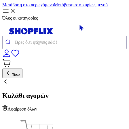
Μετάβαση στο περιεχόμενο
Μετάβαση στο κυρίως μενού
Όλες οι κατηγορίες
Πίσω
Καλάθι αγορών
Αφαίρεση όλων