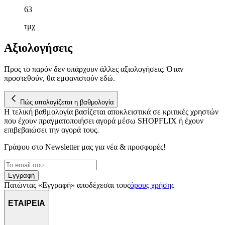
αναλύουμε την κυκλοφορία μας. Εμείς και οι 1022 συνεργάτες
63
μας επεξεργαζόμαστε προσωπικά σας δεδομένα, π.χ. τη
διεύθυνση IP σας, χρησιμοποιώντας τεχνολογία όπως cookies
τμχ
για να αποθηκεύουμε και να έχουμε πρόσβαση σε πληροφορίες
Αξιολογήσεις
στη συσκευή σας, με σκοπό την προβολή εξατομικευμένων
διαφημίσεων και περιεχομένου, τις μετρήσεις σχετικά με
διαφημίσεις και περιεχόμενο, την καλύτερη εικόνα του κοινού
Προς το παρόν δεν υπάρχουν άλλες αξιολογήσεις. Όταν
μας και την ανάπτυξη προϊόντων. Επίσης, κοινοποιούμε
προστεθούν, θα εμφανιστούν εδώ.
πληροφορίες σχετικά με την από μέρους σας χρήση της
τοποθεσίας μας στους συνεργάτες μέσων κοινωνικής
Πώς υπολογίζεται η βαθμολογία
δικτύωσης, διαφημίσεων και ανάλυσης.
Η τελική βαθμολογία βασίζεται αποκλειστικά σε κριτικές χρηστών
που έχουν πραγματοποιήσει αγορά μέσω SHOPFLIX ή έχουν
επιβεβαιώσει την αγορά τους.
Γράψου στο Νewsletter μας για νέα & προσφορές!
Εγγραφή
Πατώντας «Εγγραφή» αποδέχεσαι τους
όρους χρήσης
ΕΤΑΙΡΕΙΑ