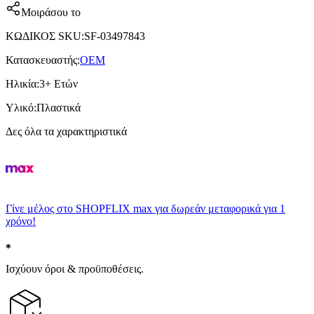
Μοιράσου το
ΚΩΔΙΚΟΣ SKU
:
SF-03497843
Κατασκευαστής
:
OEM
Ηλικία
:
3+ Ετών
Υλικό
:
Πλαστικά
Δες όλα τα χαρακτηριστικά
Γίνε μέλος στο SHOPFLIX max για δωρεάν μεταφορικά για 1
χρόνο!
Ισχύουν όροι & προϋποθέσεις.