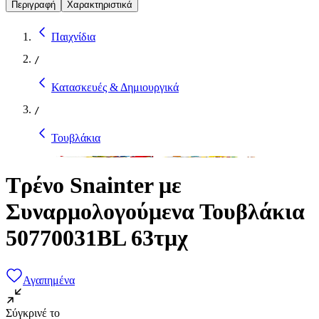
Περιγραφή
Χαρακτηριστικά
Παιχνίδια
/
Κατασκευές & Δημιουργικά
/
Τουβλάκια
Τρένο Snainter με
Συναρμολογούμενα Τουβλάκια
50770031BL 63τμχ
Αγαπημένα
Σύγκρινέ το