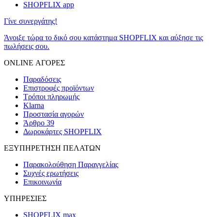
SHOPFLIX app
Γίνε συνεργάτης!
Άνοιξε τώρα το δικό σου κατάστημα SHOPFLIX και αύξησε τις
πωλήσεις σου.
ONLINE ΑΓΟΡΕΣ
Παραδόσεις
Επιστροφές προϊόντων
Τρόποι πληρωμής
Klarna
Προστασία αγορών
Άρθρο 39
Δωροκάρτες SHOPFLIX
ΕΞΥΠΗΡΕΤΗΣΗ ΠΕΛΑΤΩΝ
Παρακολούθηση Παραγγελίας
Συχνές ερωτήσεις
Επικοινωνία
ΥΠΗΡΕΣΙΕΣ
SHOPFLIX max