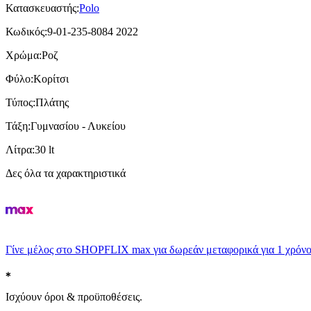
Κατασκευαστής
:
Polo
Κωδικός
:
9-01-235-8084 2022
Χρώμα
:
Ροζ
Φύλο
:
Κορίτσι
Τύπος
:
Πλάτης
Τάξη
:
Γυμνασίου - Λυκείου
Λίτρα
:
30 lt
Δες όλα τα χαρακτηριστικά
Γίνε μέλος στο SHOPFLIX max για δωρεάν μεταφορικά για 1 χρόνο
Ισχύουν όροι & προϋποθέσεις.