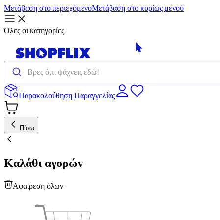
Μετάβαση στο περιεχόμενο
Μετάβαση στο κυρίως μενού
Όλες οι κατηγορίες
Παρακολούθηση Παραγγελίας
Πίσω
Καλάθι αγορών
Αφαίρεση όλων