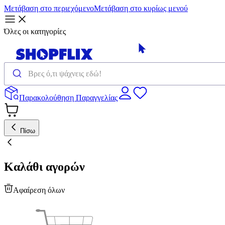
Μετάβαση στο περιεχόμενο
Μετάβαση στο κυρίως μενού
Όλες οι κατηγορίες
Παρακολούθηση Παραγγελίας
Πίσω
Καλάθι αγορών
Αφαίρεση όλων