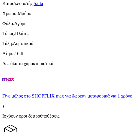
Κατασκευαστής
:
Safta
Χρώμα
:
Μαύρο
Φύλο
:
Αγόρι
Τύπος
:
Πλάτης
Τάξη
:
Δημοτικού
Λίτρα
:
16 lt
Δες όλα τα χαρακτηριστικά
Γίνε μέλος στο SHOPFLIX max για δωρεάν μεταφορικά για 1 χρόνο
Ισχύουν όροι & προϋποθέσεις.