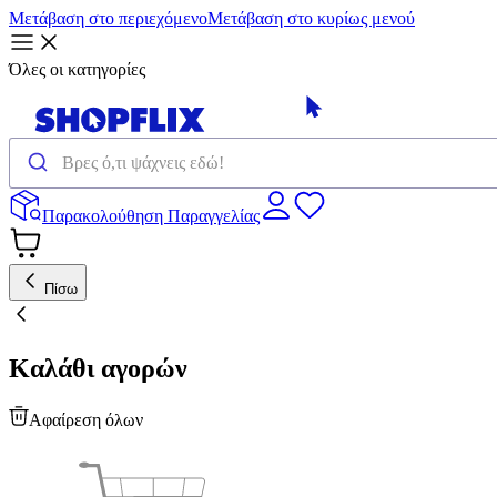
Μετάβαση στο περιεχόμενο
Μετάβαση στο κυρίως μενού
Όλες οι κατηγορίες
Παρακολούθηση Παραγγελίας
Πίσω
Καλάθι αγορών
Αφαίρεση όλων