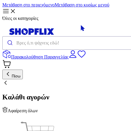
Μετάβαση στο περιεχόμενο
Μετάβαση στο κυρίως μενού
Όλες οι κατηγορίες
Παρακολούθηση Παραγγελίας
Πίσω
Καλάθι αγορών
Αφαίρεση όλων