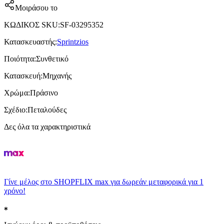
Μοιράσου το
ΚΩΔΙΚΟΣ SKU
:
SF-03295352
Κατασκευαστής
:
Sprintzios
Ποιότητα
:
Συνθετικό
Κατασκευή
:
Μηχανής
Χρώμα
:
Πράσινο
Σχέδιο
:
Πεταλούδες
Δες όλα τα χαρακτηριστικά
Γίνε μέλος στο SHOPFLIX max για δωρεάν μεταφορικά για 1
χρόνο!