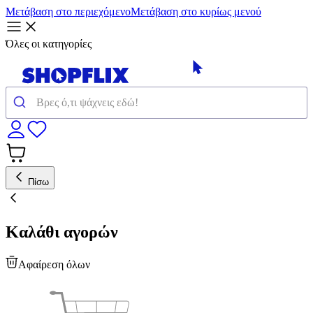
Μετάβαση στο περιεχόμενο
Μετάβαση στο κυρίως μενού
Όλες οι κατηγορίες
Πίσω
Καλάθι αγορών
Αφαίρεση όλων