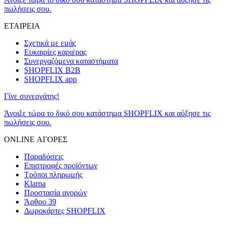
πωλήσεις σου.
ΕΤΑΙΡΕΙΑ
Σχετικά με εμάς
Ευκαιρίες καριέρας
Συνεργαζόμενα καταστήματα
SHOPFLIX B2B
SHOPFLIX app
Γίνε συνεργάτης!
Άνοιξε τώρα το δικό σου κατάστημα SHOPFLIX και αύξησε τις
πωλήσεις σου.
ONLINE ΑΓΟΡΕΣ
Παραδόσεις
Επιστροφές προϊόντων
Τρόποι πληρωμής
Klarna
Προστασία αγορών
Άρθρο 39
Δωροκάρτες SHOPFLIX