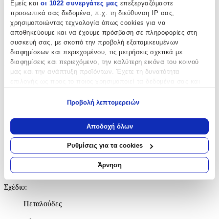
Εμείς και
οι 1022 συνεργάτες μας
επεξεργαζόμαστε
Χαρακτηριστικά
προσωπικά σας δεδομένα, π.χ. τη διεύθυνση IP σας,
χρησιμοποιώντας τεχνολογία όπως cookies για να
Κατασκευαστής
:
αποθηκεύουμε και να έχουμε πρόσβαση σε πληροφορίες στη
συσκευή σας, με σκοπό την προβολή εξατομικευμένων
Sprintzios
διαφημίσεων και περιεχομένου, τις μετρήσεις σχετικά με
διαφημίσεις και περιεχόμενο, την καλύτερη εικόνα του κοινού
Βασικά Χαρακτηριστικά
μας και την ανάπτυξη προϊόντων. Έχετε τη δυνατότητα
επιλογής ως προς το ποιος χρησιμοποιεί τα δεδομένα σας και
Ποιότητα
:
για ποιους σκοπούς.
Προβολή λεπτομερειών
Συνθετικό
Εάν μας επιτρέπετε, θα θέλαμε επίσης:
Κατασκευή
:
Να συλλέξουμε πληροφορίες σχετικά με τη γεωγραφική
Αποδοχή όλων
σας τοποθεσία, οι οποίες μπορεί να είναι ακριβείς σε
Μηχανής
απόσταση μερικών μέτρων
Ρυθμίσεις για τα cookies
Να αναγνωρίσουμε τη συσκευή σας σαρώνοντας ενεργά
Χρώμα
:
για συγκεκριμένα χαρακτηριστικά (δακτυλικό αποτύπωμα)
Άρνηση
Πράσινο
Μάθετε περισσότερα σχετικά με τον τρόπο επεξεργασίας των
προσωπικών σας δεδομένων και καθορίστε τις προτιμήσεις σας
Σχέδιο
:
στην
ενότητα “Λεπτομέρειες”
. Μπορείτε να αλλάξετε ή να
ανακαλέσετε τη συγκατάθεσή σας ανά πάσα στιγμή από τη
Πεταλούδες
Δήλωση Cookies.