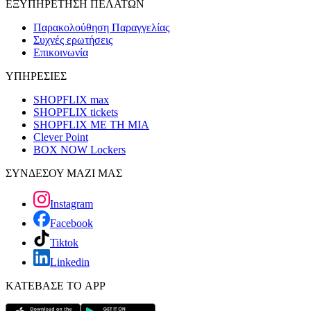
ΕΞΥΠΗΡΕΤΗΣΗ ΠΕΛΑΤΩΝ
Παρακολούθηση Παραγγελίας
Συχνές ερωτήσεις
Επικοινωνία
ΥΠΗΡΕΣΙΕΣ
SHOPFLIX max
SHOPFLIX tickets
SHOPFLIX ΜΕ ΤΗ ΜΙΑ
Clever Point
BOX NOW Lockers
ΣΥΝΔΕΣΟΥ ΜΑΖΙ ΜΑΣ
Instagram
Facebook
Tiktok
Linkedin
ΚΑΤΕΒΑΣΕ ΤΟ APP