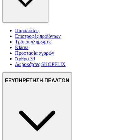
Παραδόσεις
Επιστροφές προϊόντων
Τρόποι πληρωμής
Klarna
Προστασία αγορών
Άρθρο 39
Δωροκάρτες SHOPFLIX
ΕΞΥΠΗΡΕΤΗΣΗ ΠΕΛΑΤΩΝ