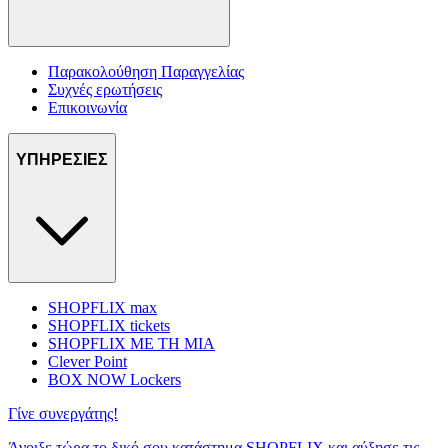
Παρακολούθηση Παραγγελίας
Συχνές ερωτήσεις
Επικοινωνία
ΥΠΗΡΕΣΙΕΣ
SHOPFLIX max
SHOPFLIX tickets
SHOPFLIX ΜΕ ΤΗ ΜΙΑ
Clever Point
BOX NOW Lockers
Γίνε συνεργάτης!
Άνοιξε τώρα το δικό σου κατάστημα SHOPFLIX και αύξησε τις