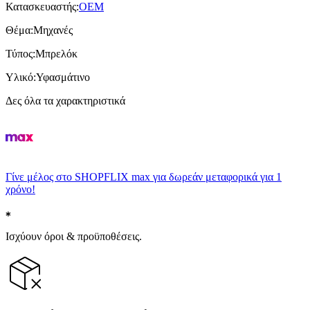
Κατασκευαστής
:
OEM
Θέμα
:
Μηχανές
Τύπος
:
Μπρελόκ
Υλικό
:
Υφασμάτινο
Δες όλα τα χαρακτηριστικά
Γίνε μέλος στο SHOPFLIX max για δωρεάν μεταφορικά για 1
χρόνο!
Ισχύουν όροι & προϋποθέσεις.