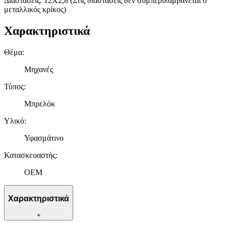
Διαστάσεις: 12Χ2,8 (Στις διαστάσεις δεν συμπεριλαμβάνεται ο
μεταλλικός κρίκος)
Χαρακτηριστικά
Θέμα
:
Μηχανές
Τύπος
:
Μπρελόκ
Υλικό
:
Υφασμάτινο
Κατασκευαστής
:
OEM
Χαρακτηριστικά
+