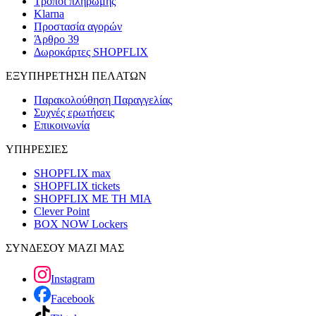
Τρόποι πληρωμής
Klarna
Προστασία αγορών
Άρθρο 39
Δωροκάρτες SHOPFLIX
ΕΞΥΠΗΡΕΤΗΣΗ ΠΕΛΑΤΩΝ
Παρακολούθηση Παραγγελίας
Συχνές ερωτήσεις
Επικοινωνία
ΥΠΗΡΕΣΙΕΣ
SHOPFLIX max
SHOPFLIX tickets
SHOPFLIX ΜΕ ΤΗ ΜΙΑ
Clever Point
BOX NOW Lockers
ΣΥΝΔΕΣΟΥ ΜΑΖΙ ΜΑΣ
Instagram
Facebook