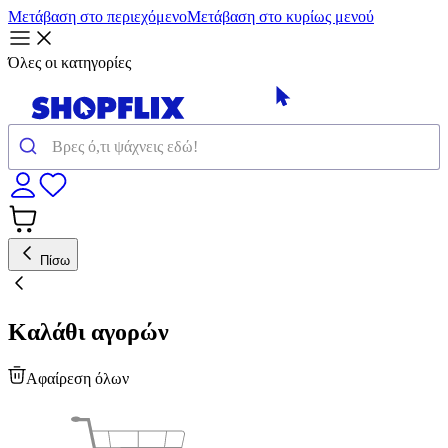
Μετάβαση στο περιεχόμενο
Μετάβαση στο κυρίως μενού
Όλες οι κατηγορίες
Πίσω
Καλάθι αγορών
Αφαίρεση όλων