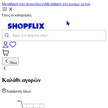
Μετάβαση στο περιεχόμενο
Μετάβαση στο κυρίως μενού
Όλες οι κατηγορίες
Πίσω
Καλάθι αγορών
Αφαίρεση όλων