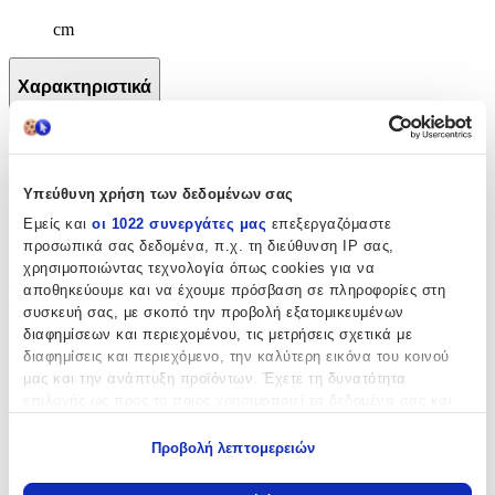
cm
Χαρακτηριστικά
+
Χαρακτηριστικά
Υπεύθυνη χρήση των δεδομένων σας
Κατασκευαστής
:
Εμείς και
οι 1022 συνεργάτες μας
επεξεργαζόμαστε
προσωπικά σας δεδομένα, π.χ. τη διεύθυνση IP σας,
Vadobag
χρησιμοποιώντας τεχνολογία όπως cookies για να
αποθηκεύουμε και να έχουμε πρόσβαση σε πληροφορίες στη
Βασικά Χαρακτηριστικά
συσκευή σας, με σκοπό την προβολή εξατομικευμένων
διαφημίσεων και περιεχομένου, τις μετρήσεις σχετικά με
Χρώμα
:
διαφημίσεις και περιεχόμενο, την καλύτερη εικόνα του κοινού
Μπλε
μας και την ανάπτυξη προϊόντων. Έχετε τη δυνατότητα
επιλογής ως προς το ποιος χρησιμοποιεί τα δεδομένα σας και
Φύλο
:
για ποιους σκοπούς.
Προβολή λεπτομερειών
Κορίτσι
Εάν μας επιτρέπετε, θα θέλαμε επίσης:
Τύπος
:
Να συλλέξουμε πληροφορίες σχετικά με τη γεωγραφική