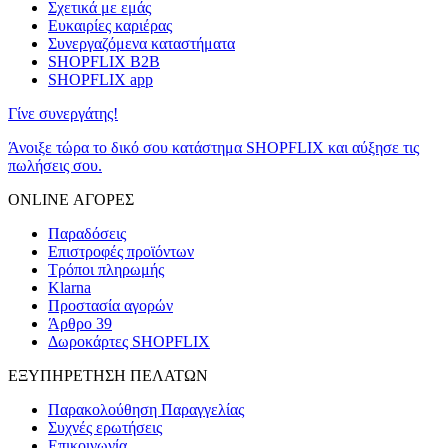
Σχετικά με εμάς
Ευκαιρίες καριέρας
Συνεργαζόμενα καταστήματα
SHOPFLIX B2B
SHOPFLIX app
Γίνε συνεργάτης!
Άνοιξε τώρα το δικό σου κατάστημα SHOPFLIX και αύξησε τις
πωλήσεις σου.
ONLINE ΑΓΟΡΕΣ
Παραδόσεις
Επιστροφές προϊόντων
Τρόποι πληρωμής
Klarna
Προστασία αγορών
Άρθρο 39
Δωροκάρτες SHOPFLIX
ΕΞΥΠΗΡΕΤΗΣΗ ΠΕΛΑΤΩΝ
Παρακολούθηση Παραγγελίας
Συχνές ερωτήσεις
Επικοινωνία