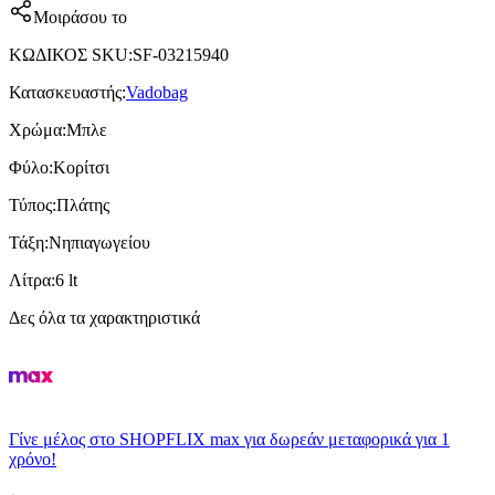
Μοιράσου το
ΚΩΔΙΚΟΣ SKU
:
SF-03215940
Κατασκευαστής
:
Vadobag
Χρώμα
:
Μπλε
Φύλο
:
Κορίτσι
Τύπος
:
Πλάτης
Τάξη
:
Νηπιαγωγείου
Λίτρα
:
6 lt
Δες όλα τα χαρακτηριστικά
Γίνε μέλος στο SHOPFLIX max για δωρεάν μεταφορικά για 1
χρόνο!