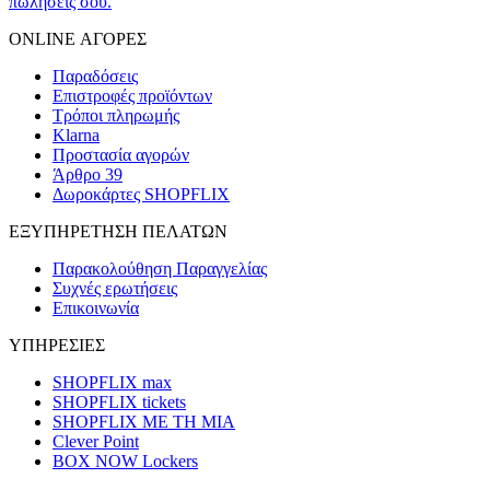
πωλήσεις σου.
ONLINE ΑΓΟΡΕΣ
Παραδόσεις
Επιστροφές προϊόντων
Τρόποι πληρωμής
Klarna
Προστασία αγορών
Άρθρο 39
Δωροκάρτες SHOPFLIX
ΕΞΥΠΗΡΕΤΗΣΗ ΠΕΛΑΤΩΝ
Παρακολούθηση Παραγγελίας
Συχνές ερωτήσεις
Επικοινωνία
ΥΠΗΡΕΣΙΕΣ
SHOPFLIX max
SHOPFLIX tickets
SHOPFLIX ΜΕ ΤΗ ΜΙΑ
Clever Point
BOX NOW Lockers