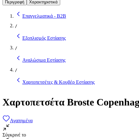
Περιγραφή
Χαρακτηριστικά
Επαγγελματικά - B2B
/
Εξοπλισμός Εστίασης
/
Αναλώσιμα Εστίασης
/
Χαρτοπετσέτες & Κουβέρ Εστίασης
Χαρτοπετσέτα Broste Copenha
Αγαπημένα
Σύγκρινέ το