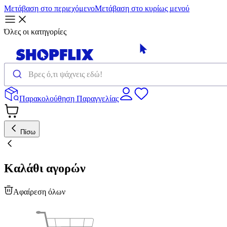
Μετάβαση στο περιεχόμενο
Μετάβαση στο κυρίως μενού
Όλες οι κατηγορίες
Παρακολούθηση Παραγγελίας
Πίσω
Καλάθι αγορών
Αφαίρεση όλων