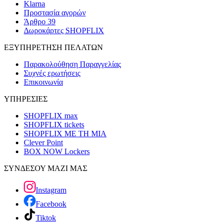
Klarna
Προστασία αγορών
Άρθρο 39
Δωροκάρτες SHOPFLIX
ΕΞΥΠΗΡΕΤΗΣΗ ΠΕΛΑΤΩΝ
Παρακολούθηση Παραγγελίας
Συχνές ερωτήσεις
Επικοινωνία
ΥΠΗΡΕΣΙΕΣ
SHOPFLIX max
SHOPFLIX tickets
SHOPFLIX ΜΕ ΤΗ ΜΙΑ
Clever Point
BOX NOW Lockers
ΣΥΝΔΕΣΟΥ ΜΑΖΙ ΜΑΣ
Instagram
Facebook
Tiktok