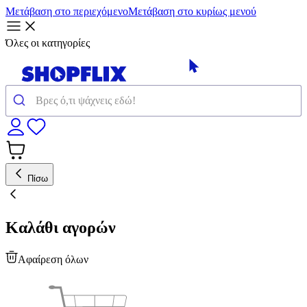
Μετάβαση στο περιεχόμενο
Μετάβαση στο κυρίως μενού
Όλες οι κατηγορίες
Πίσω
Καλάθι αγορών
Αφαίρεση όλων