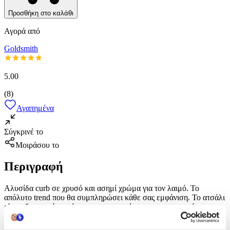
Προσθήκη στο καλάθι
Αγορά από
Goldsmith
5.00
(
8
)
Αγαπημένα
Σύγκρινέ το
Μοιράσου το
Περιγραφή
Αλυσίδα curb σε χρυσό και ασημί χρώμα για τον λαιμό. Το
απόλυτο trend που θα συμπληρώσει κάθε σας εμφάνιση. Το ατσάλι
είναι εξαιρετικής ποιότητας με την εγγύηση του εργαστηρίου μας
για την άριστη ποιότητα των κοσμημάτων που κατασκευάζουμε δεν
μαυρίζει και δεν σκουριάζει. Επίλεξε τον χρωματισμό και τις