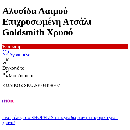
Αλυσίδα Λαιμού
Επιχρυσωμένη Ατσάλι
Goldsmith Χρυσό
Έκπτωση
Αγαπημένα
Σύγκρινέ το
Μοιράσου το
ΚΩΔΙΚΟΣ SKU
:
SF-03198707
Γίνε μέλος στο SHOPFLIX max για δωρεάν μεταφορικά για 1
χρόνο!