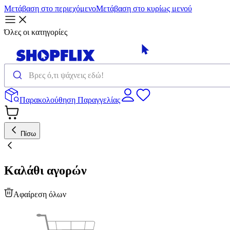
Μετάβαση στο περιεχόμενο
Μετάβαση στο κυρίως μενού
Όλες οι κατηγορίες
Παρακολούθηση Παραγγελίας
Πίσω
Καλάθι αγορών
Αφαίρεση όλων