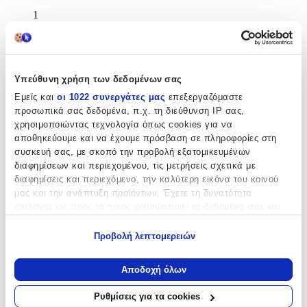
1
Αξιολογήσεις
Προς το παρόν δεν υπάρχουν άλλες αξιολογήσεις. Όταν
Υπεύθυνη χρήση των δεδομένων σας
προστεθούν, θα εμφανιστούν εδώ.
Εμείς και
οι 1022 συνεργάτες μας
επεξεργαζόμαστε
προσωπικά σας δεδομένα, π.χ. τη διεύθυνση IP σας,
Πώς υπολογίζεται η βαθμολογία
χρησιμοποιώντας τεχνολογία όπως cookies για να
Η τελική βαθμολογία βασίζεται αποκλειστικά σε κριτικές χρηστών
αποθηκεύουμε και να έχουμε πρόσβαση σε πληροφορίες στη
που έχουν πραγματοποιήσει αγορά μέσω SHOPFLIX ή έχουν
συσκευή σας, με σκοπό την προβολή εξατομικευμένων
επιβεβαιώσει την αγορά τους.
διαφημίσεων και περιεχομένου, τις μετρήσεις σχετικά με
Γράψου στο Νewsletter μας για νέα & προσφορές!
διαφημίσεις και περιεχόμενο, την καλύτερη εικόνα του κοινού
μας και την ανάπτυξη προϊόντων. Έχετε τη δυνατότητα
επιλογής ως προς το ποιος χρησιμοποιεί τα δεδομένα σας και
Εγγραφή
για ποιους σκοπούς.
Πατώντας «Εγγραφή» αποδέχεσαι τους
όρους χρήσης
Προβολή λεπτομερειών
Εάν μας επιτρέπετε, θα θέλαμε επίσης:
ΕΤΑΙΡΕΙΑ
Να συλλέξουμε πληροφορίες σχετικά με τη γεωγραφική
Αποδοχή όλων
σας τοποθεσία, οι οποίες μπορεί να είναι ακριβείς σε
απόσταση μερικών μέτρων
Ρυθμίσεις για τα cookies
Να αναγνωρίσουμε τη συσκευή σας σαρώνοντας ενεργά