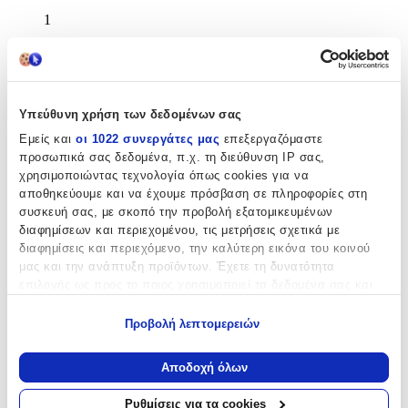
1
Αξιολογήσεις
Προς το παρόν δεν υπάρχουν άλλες αξιολογήσεις. Όταν
προστεθούν, θα εμφανιστούν εδώ.
Υπεύθυνη χρήση των δεδομένων σας
Εμείς και
οι 1022 συνεργάτες μας
επεξεργαζόμαστε
προσωπικά σας δεδομένα, π.χ. τη διεύθυνση IP σας,
Πώς υπολογίζεται η βαθμολογία
Η τελική βαθμολογία βασίζεται αποκλειστικά σε κριτικές χρηστών
χρησιμοποιώντας τεχνολογία όπως cookies για να
που έχουν πραγματοποιήσει αγορά μέσω SHOPFLIX ή έχουν
αποθηκεύουμε και να έχουμε πρόσβαση σε πληροφορίες στη
επιβεβαιώσει την αγορά τους.
συσκευή σας, με σκοπό την προβολή εξατομικευμένων
διαφημίσεων και περιεχομένου, τις μετρήσεις σχετικά με
Γράψου στο Νewsletter μας για νέα & προσφορές!
διαφημίσεις και περιεχόμενο, την καλύτερη εικόνα του κοινού
μας και την ανάπτυξη προϊόντων. Έχετε τη δυνατότητα
επιλογής ως προς το ποιος χρησιμοποιεί τα δεδομένα σας και
Εγγραφή
για ποιους σκοπούς.
Πατώντας «Εγγραφή» αποδέχεσαι τους
όρους χρήσης
Προβολή λεπτομερειών
Εάν μας επιτρέπετε, θα θέλαμε επίσης:
ΕΤΑΙΡΕΙΑ
Να συλλέξουμε πληροφορίες σχετικά με τη γεωγραφική
Αποδοχή όλων
σας τοποθεσία, οι οποίες μπορεί να είναι ακριβείς σε
απόσταση μερικών μέτρων
Ρυθμίσεις για τα cookies