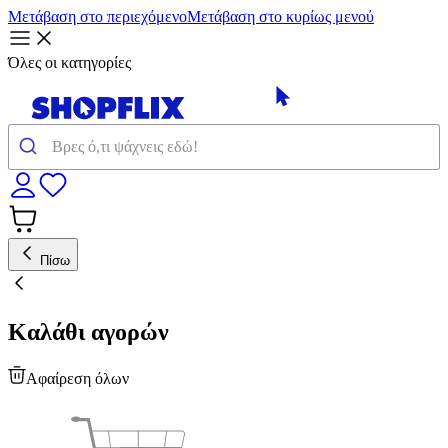
Μετάβαση στο περιεχόμενο
Μετάβαση στο κυρίως μενού
Όλες οι κατηγορίες
Πίσω
Καλάθι αγορών
Αφαίρεση όλων