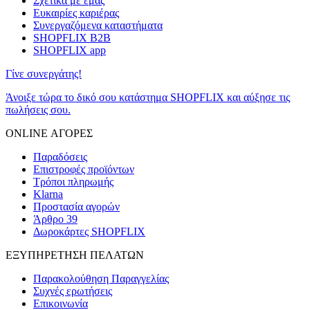
Σχετικά με εμάς
Ευκαιρίες καριέρας
Συνεργαζόμενα καταστήματα
SHOPFLIX B2B
SHOPFLIX app
Γίνε συνεργάτης!
Άνοιξε τώρα το δικό σου κατάστημα SHOPFLIX και αύξησε τις
πωλήσεις σου.
ONLINE ΑΓΟΡΕΣ
Παραδόσεις
Επιστροφές προϊόντων
Τρόποι πληρωμής
Klarna
Προστασία αγορών
Άρθρο 39
Δωροκάρτες SHOPFLIX
ΕΞΥΠΗΡΕΤΗΣΗ ΠΕΛΑΤΩΝ
Παρακολούθηση Παραγγελίας
Συχνές ερωτήσεις
Επικοινωνία