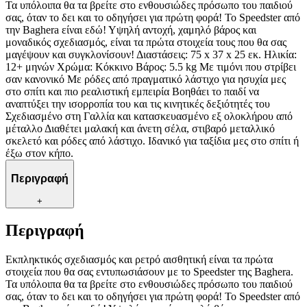
Τα υπόλοιπα θα τα βρείτε στο ενθουσιώδες πρόσωπο του παιδιού
σας, όταν το δει και το οδηγήσει για πρώτη φορά! Το Speedster από
την Baghera είναι εδώ! Υψηλή αντοχή, χαμηλό βάρος και
μοναδικός σχεδιασμός, είναι τα πρώτα στοιχεία τους που θα σας
μαγέψουν και συγκλονίσουν! Διαστάσεις: 75 x 37 x 25 εκ. Ηλικία:
12+ μηνών Χρώμα: Κόκκινο Βάρος: 5.5 kg Με τιμόνι που στρίβει
σαν κανονικό Με ρόδες από πραγματικό λάστιχο για ησυχία μες
στο σπίτι και πιο ρεαλιστική εμπειρία Βοηθάει το παιδί να
αναπτύξει την ισορροπία του και τις κινητικές δεξιότητές του
Σχεδιασμένο στη Γαλλία και κατασκευασμένο εξ ολοκλήρου από
μέταλλο Διαθέτει μαλακή και άνετη σέλα, στιβαρό μεταλλικό
σκελετό και ρόδες από λάστιχο. Ιδανικό για ταξίδια μες στο σπίτι ή
έξω στον κήπο.
Περιγραφή
+
Περιγραφή
Εκπληκτικός σχεδιασμός και ρετρό αισθητική είναι τα πρώτα
στοιχεία που θα σας εντυπωσιάσουν με το Speedster της Baghera.
Τα υπόλοιπα θα τα βρείτε στο ενθουσιώδες πρόσωπο του παιδιού
σας, όταν το δει και το οδηγήσει για πρώτη φορά! Το Speedster από