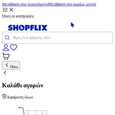
Μετάβαση στο περιεχόμενο
Μετάβαση στο κυρίως μενού
Όλες οι κατηγορίες
Πίσω
Καλάθι αγορών
Αφαίρεση όλων