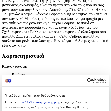
την Baghera είναι εδώ! Υψηλή αντοχή, χαμηλό βάρος και
μοναδικός σχεδιασμός, είναι τα πρώτα στοιχεία τους που θα σας
μαγέψουν και συγκλονίσουν! Διαστάσεις: 75 x 37 x 25 εκ. Ηλικία:
12+ μηνών Χρώμα: Κόκκινο Βάρος: 5.5 kg Με τιμόνι που στρίβει
σαν κανονικό Με ρόδες από πραγματικό λάστιχο για ησυχία μες
στο σπίτι και πιο ρεαλιστική εμπειρία Βοηθάει το παιδί να
αναπτύξει την ισορροπία του και τις κινητικές δεξιότητές του
Σχεδιασμένο στη Γαλλία και κατασκευασμένο εξ ολοκλήρου από
μέταλλο Διαθέτει μαλακή και άνετη σέλα, στιβαρό μεταλλικό
σκελετό και ρόδες από λάστιχο. Ιδανικό για ταξίδια μες στο σπίτι ή
έξω στον κήπο.
Χαρακτηριστικά
Κατασκευαστής
:
Baghera
Ηλικία
:
12+ Μηνών
Υπεύθυνη χρήση των δεδομένων σας
Χρώμα
:
Εμείς και
οι 1022 συνεργάτες μας
επεξεργαζόμαστε
προσωπικά σας δεδομένα, π.χ. τη διεύθυνση IP σας,
Κόκκινο