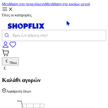
Μετάβαση στο περιεχόμενο
Μετάβαση στο κυρίως μενού
Όλες οι κατηγορίες
Πίσω
Καλάθι αγορών
Αφαίρεση όλων