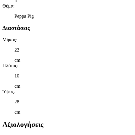
lt
για να αποθηκεύουμε και να έχουμε πρόσβαση σε πληροφορίες
Θέμα
:
στη συσκευή σας, με σκοπό την προβολή εξατομικευμένων
Peppa Pig
διαφημίσεων και περιεχομένου, τις μετρήσεις σχετικά με
διαφημίσεις και περιεχόμενο, την καλύτερη εικόνα του κοινού
Διαστάσεις
μας και την ανάπτυξη προϊόντων. Επίσης, κοινοποιούμε
πληροφορίες σχετικά με την από μέρους σας χρήση της
Μήκος
:
τοποθεσίας μας στους συνεργάτες μέσων κοινωνικής
δικτύωσης, διαφημίσεων και ανάλυσης.
22
cm
Πλάτος
:
10
cm
Ύψος
:
28
cm
Αξιολογήσεις