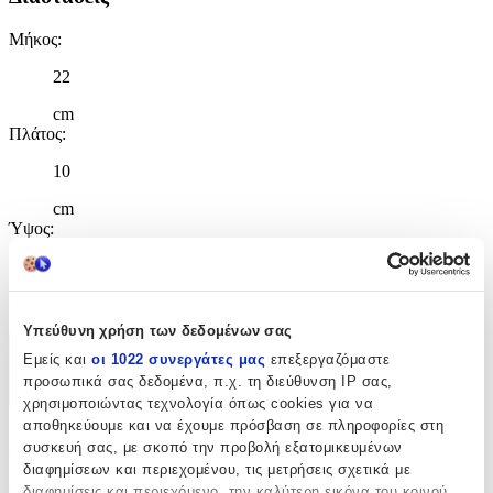
Μήκος
:
22
cm
Πλάτος
:
10
cm
Ύψος
:
28
cm
Υπεύθυνη χρήση των δεδομένων σας
Εμείς και
οι 1022 συνεργάτες μας
επεξεργαζόμαστε
Χαρακτηριστικά
προσωπικά σας δεδομένα, π.χ. τη διεύθυνση IP σας,
+
χρησιμοποιώντας τεχνολογία όπως cookies για να
αποθηκεύουμε και να έχουμε πρόσβαση σε πληροφορίες στη
Χαρακτηριστικά
συσκευή σας, με σκοπό την προβολή εξατομικευμένων
διαφημίσεων και περιεχομένου, τις μετρήσεις σχετικά με
Κατασκευαστής
:
διαφημίσεις και περιεχόμενο, την καλύτερη εικόνα του κοινού