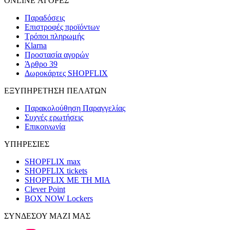
ONLINE ΑΓΟΡΕΣ
Παραδόσεις
Επιστροφές προϊόντων
Τρόποι πληρωμής
Klarna
Προστασία αγορών
Άρθρο 39
Δωροκάρτες SHOPFLIX
ΕΞΥΠΗΡΕΤΗΣΗ ΠΕΛΑΤΩΝ
Παρακολούθηση Παραγγελίας
Συχνές ερωτήσεις
Επικοινωνία
ΥΠΗΡΕΣΙΕΣ
SHOPFLIX max
SHOPFLIX tickets
SHOPFLIX ΜΕ ΤΗ ΜΙΑ
Clever Point
BOX NOW Lockers
ΣΥΝΔΕΣΟΥ ΜΑΖΙ ΜΑΣ