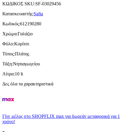
ΚΩΔΙΚΟΣ SKU
:
SF-03029456
Κατασκευαστής
:
Safta
Κωδικός
:
612190280
Χρώμα
:
Γαλάζιο
Φύλο
:
Κορίτσι
Τύπος
:
Πλάτης
Τάξη
:
Νηπιαγωγείου
Λίτρα
:
10 lt
Δες όλα τα χαρακτηριστικά
Γίνε μέλος στο SHOPFLIX max για δωρεάν μεταφορικά για 1
χρόνο!