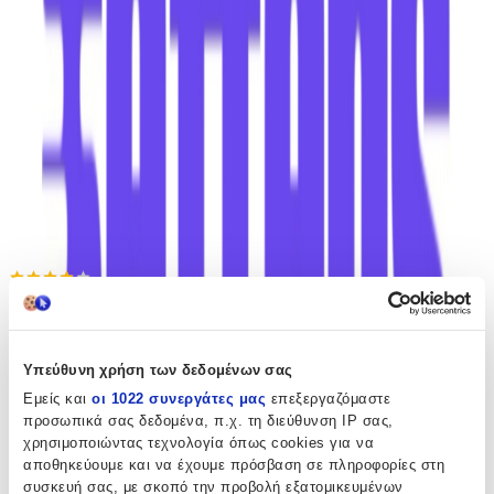
Πίσω
€
7
89
Προσθήκη στο καλάθι
getters
4.07
(
341
)
Υπεύθυνη χρήση των δεδομένων σας
Παράδοση 4-9 ημέρες
Εμείς και
οι 1022 συνεργάτες μας
επεξεργαζόμαστε
Βάλε τον ΤΚ σου για να μάθεις εκτιμώμενο κόστος και
προσωπικά σας δεδομένα, π.χ. τη διεύθυνση IP σας,
ημερομηνία παράδοσης
χρησιμοποιώντας τεχνολογία όπως cookies για να
αποθηκεύουμε και να έχουμε πρόσβαση σε πληροφορίες στη
Πίσω
συσκευή σας, με σκοπό την προβολή εξατομικευμένων