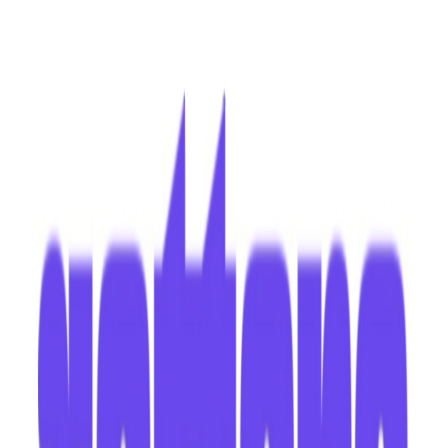
ημερομηνία παράδοσης
Πίσω
€
6
80
Προσθήκη στο καλάθι
BooktheBook
4.59
(
115
)
Άμεσα διαθέσιμο
Βάλε τον ΤΚ σου για να μάθεις εκτιμώμενο κόστος και
ημερομηνία παράδοσης