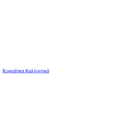
Το καλάθι είναι άδειο
Όλες οι κατηγορίες
Κορεάτικα Καλλυντικά
Ψάχνεις για δροσιά;
Αυτοκόλλητο Τοίχου Φωσφοριζέ Γαλαξίας Cosmic...