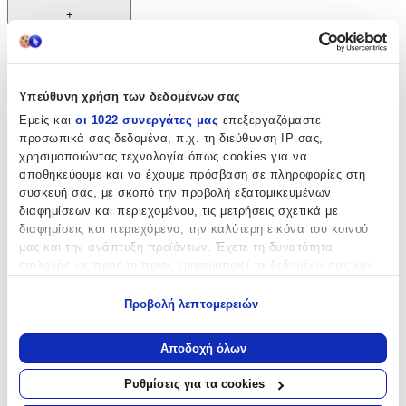
+
Χαρακτηριστικά
Κατασκευαστής
:
Υπεύθυνη χρήση των δεδομένων σας
Εμείς και
οι 1022 συνεργάτες μας
επεξεργαζόμαστε
OEM
προσωπικά σας δεδομένα, π.χ. τη διεύθυνση IP σας,
Βασικά Χαρακτηριστικά
χρησιμοποιώντας τεχνολογία όπως cookies για να
αποθηκεύουμε και να έχουμε πρόσβαση σε πληροφορίες στη
συσκευή σας, με σκοπό την προβολή εξατομικευμένων
Χρώμα
:
διαφημίσεων και περιεχομένου, τις μετρήσεις σχετικά με
Πολύχρωμο
διαφημίσεις και περιεχόμενο, την καλύτερη εικόνα του κοινού
μας και την ανάπτυξη προϊόντων. Έχετε τη δυνατότητα
Φύλο
:
επιλογής ως προς το ποιος χρησιμοποιεί τα δεδομένα σας και
για ποιους σκοπούς.
Κορίτσι
Προβολή λεπτομερειών
Τύπος
:
Εάν μας επιτρέπετε, θα θέλαμε επίσης:
Να συλλέξουμε πληροφορίες σχετικά με τη γεωγραφική
Πλάτης
Αποδοχή όλων
σας τοποθεσία, οι οποίες μπορεί να είναι ακριβείς σε
απόσταση μερικών μέτρων
Τάξη
:
Ρυθμίσεις για τα cookies
Να αναγνωρίσουμε τη συσκευή σας σαρώνοντας ενεργά