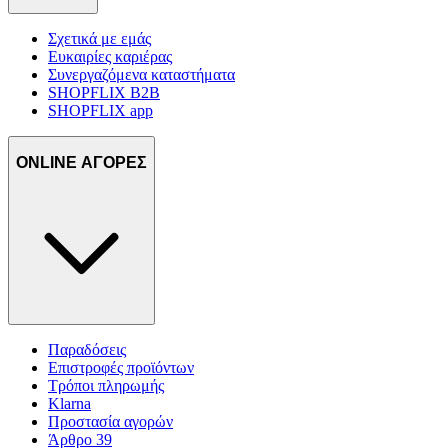
Σχετικά με εμάς
Ευκαιρίες καριέρας
Συνεργαζόμενα καταστήματα
SHOPFLIX B2B
SHOPFLIX app
ONLINE ΑΓΟΡΕΣ
Παραδόσεις
Επιστροφές προϊόντων
Τρόποι πληρωμής
Klarna
Προστασία αγορών
Άρθρο 39