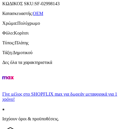
ΚΩΔΙΚΟΣ SKU
:
SF-02998143
Κατασκευαστής
:
OEM
Χρώμα
:
Πολύχρωμο
Φύλο
:
Κορίτσι
Τύπος
:
Πλάτης
Τάξη
:
Δημοτικού
Δες όλα τα χαρακτηριστικά
Γίνε μέλος στο SHOPFLIX max για δωρεάν μεταφορικά για 1
χρόνο!
Ισχύουν όροι & προϋποθέσεις.