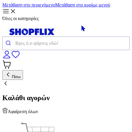
Μετάβαση στο περιεχόμενο
Μετάβαση στο κυρίως μενού
Όλες οι κατηγορίες
Πίσω
Καλάθι αγορών
Αφαίρεση όλων