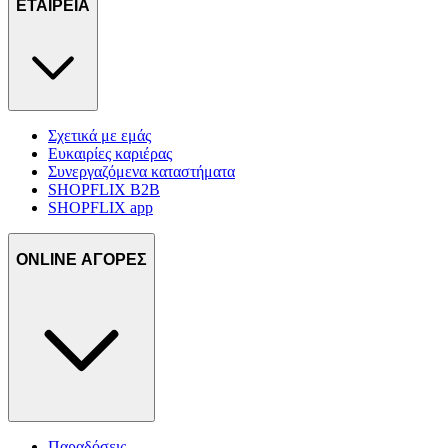
τοποθεσίας μας στους συνεργάτες μέσων κοινωνικής
ΕΤΑΙΡΕΙΑ
δικτύωσης, διαφημίσεων και ανάλυσης.
Σχετικά με εμάς
Ευκαιρίες καριέρας
Συνεργαζόμενα καταστήματα
SHOPFLIX B2B
SHOPFLIX app
ONLINE ΑΓΟΡΕΣ
Παραδόσεις