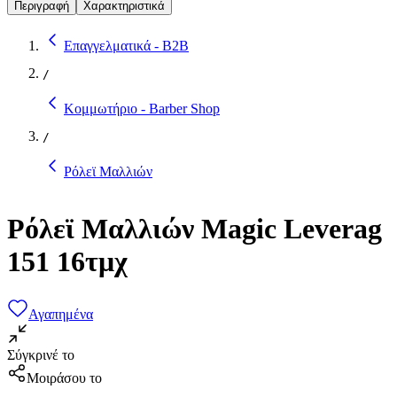
Περιγραφή
Χαρακτηριστικά
Επαγγελματικά - B2B
/
Κομμωτήριο - Barber Shop
/
Ρόλεϊ Μαλλιών
Ρόλεϊ Μαλλιών Magic Leverag
151 16τμχ
Αγαπημένα
Σύγκρινέ το
Μοιράσου το