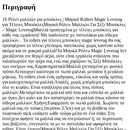
Περιγραφή
16 Ρόλεϊ μαλλιών για μπούκλες | Μαγικά Rollers Magic Leverag
για Τέλειες ΜπούκλεςΜαγικά Ρόλευ Μαλλιών Για Σέξι Μπούκλες
– Magic LeveragΜαλλιά προσεγμένα με τέλειες μπούκλες για
κάθε σας εμφάνιση! Μη παιδεύεστε με πιστολάκια και σίδερα
μαλλιών... Τα rollers για τέλειες μπούκλες magic leverag θα σας
προσφέρουν το τέλειο χτένισμα, πανεύκολα, χωρίς κανέναν κόπο
ακόμα και σε μακριά μαλλιά!Τα Μαγικά Ρόλευ Magic Leverag δεν
χρειάζονται τον θερμό αέρα, ούτε είναι εργαλεία στάιλιγνκ που
ταλαιπωρούν την τρίχα σας ενώ σας χαρίζουν τις Σέξι Μπούκλες
των ονείρων σας.Χαρακτηριστικά:Μαλλιά χτενισμένα με φυσικό
τρόπο.Λειτουργεί καλύτερα σε νωπά μαλλιά, μεσαίου ή μεγάλου
μήκους. Τα rollers είναι ένας γρήγορος, εύκολος και υγιής τρόπος
για καλοχτενισμένα μαλλιά.Απαλές, χωρίς μπέρδεμα μπούκλες σε
όλο το κεφάλι. Είναι κατάλληλα για όλους τους τύπους
μαλλιών.Μετατρέπουν τα μαλλιά από ίσια και επίπεδα σε μαλλιά
με όγκο.Δεν καίει και δεν καταστρέφει τα μαλλιά όπως κάνουν τα
σίδερα μαλλιών.Χρήση:Εφαρμόστε σε νωπά μαλλιά. Χωρίστε τα
μαλλιά σας σε τούφες (περίπου 2.5εκ) και με τη βοήθεια του
πλαστικού stick εισάγετε κάθε τούφα μέσα σε ένα roller. Στη
συνέχεια αφήστε τα μαλλιά σας να στεγνώσουν ή, σε περίπτωση
που βιάζεστε, στεγνώστε τα με το πιστολάκι και αφαιρέστε τα
rollers. Είστε έτοιμη!​Μαγικά Ρόλευ Μαλλιών Για Σέξι Μπούκλες –