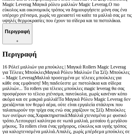
Magic Leverag Μαγικά ρόλευ μαλλιών Magic Leverag.Ο πιο
εύκολος και οικονομικός τρόπος να δημιουργήσετε μόνη σας ένα
υπέροχο χτένισμα, χωρίς να χρειαστεί να καίτε τα μαλλιά σας με τις
υψηλές θερμοκρασίες που έχουν τα σίδερα και τα πιστολάκια.
Περιγραφή
+
Περιγραφή
16 Ρόλεϊ μαλλιών για μπούκλες | Μαγικά Rollers Magic Leverag
για Τέλειες ΜπούκλεςΜαγικά Ρόλευ Μαλλιών Για Σέξι Μπούκλες
– Magic LeveragΜαλλιά προσεγμένα με τέλειες μπούκλες για
κάθε σας εμφάνιση! Μη παιδεύεστε με πιστολάκια και σίδερα
μαλλιών... Τα rollers για τέλειες μπούκλες magic leverag θα σας
προσφέρουν το τέλειο χτένισμα, πανεύκολα, χωρίς κανέναν κόπο
ακόμα και σε μακριά μαλλιά!Τα Μαγικά Ρόλευ Magic Leverag δεν
χρειάζονται τον θερμό αέρα, ούτε είναι εργαλεία στάιλιγνκ που
ταλαιπωρούν την τρίχα σας ενώ σας χαρίζουν τις Σέξι Μπούκλες
των ονείρων σας.Χαρακτηριστικά:Μαλλιά χτενισμένα με φυσικό
τρόπο.Λειτουργεί καλύτερα σε νωπά μαλλιά, μεσαίου ή μεγάλου
μήκους. Τα rollers είναι ένας γρήγορος, εύκολος και υγιής τρόπος
για καλοχτενισμένα μαλλιά.Απαλές, χωρίς μπέρδεμα μπούκλες σε