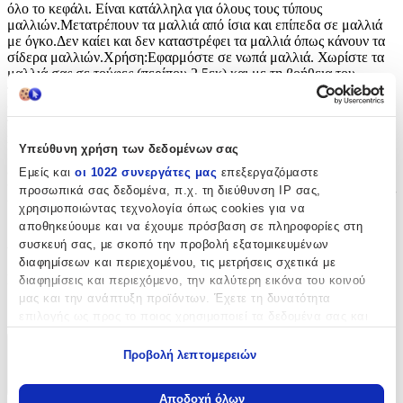
όλο το κεφάλι. Είναι κατάλληλα για όλους τους τύπους
μαλλιών.Μετατρέπουν τα μαλλιά από ίσια και επίπεδα σε μαλλιά
με όγκο.Δεν καίει και δεν καταστρέφει τα μαλλιά όπως κάνουν τα
σίδερα μαλλιών.Χρήση:Εφαρμόστε σε νωπά μαλλιά. Χωρίστε τα
μαλλιά σας σε τούφες (περίπου 2.5εκ) και με τη βοήθεια του
πλαστικού stick εισάγετε κάθε τούφα μέσα σε ένα roller. Στη
συνέχεια αφήστε τα μαλλιά σας να στεγνώσουν ή, σε περίπτωση
που βιάζεστε, στεγνώστε τα με το πιστολάκι και αφαιρέστε τα
rollers. Είστε έτοιμη!​Μαγικά Ρόλευ Μαλλιών Για Σέξι Μπούκλες –
Υπεύθυνη χρήση των δεδομένων σας
Magic Leverag Μαγικά ρόλευ μαλλιών Magic Leverag.Ο πιο
εύκολος και οικονομικός τρόπος να δημιουργήσετε μόνη σας ένα
Εμείς και
οι 1022 συνεργάτες μας
επεξεργαζόμαστε
υπέροχο χτένισμα, χωρίς να χρειαστεί να καίτε τα μαλλιά σας με τις
προσωπικά σας δεδομένα, π.χ. τη διεύθυνση IP σας,
υψηλές θερμοκρασίες που έχουν τα σίδερα και τα πιστολάκια.
χρησιμοποιώντας τεχνολογία όπως cookies για να
αποθηκεύουμε και να έχουμε πρόσβαση σε πληροφορίες στη
Χαρακτηριστικά
συσκευή σας, με σκοπό την προβολή εξατομικευμένων
διαφημίσεων και περιεχομένου, τις μετρήσεις σχετικά με
Κατασκευαστής
:
διαφημίσεις και περιεχόμενο, την καλύτερη εικόνα του κοινού
μας και την ανάπτυξη προϊόντων. Έχετε τη δυνατότητα
OEM
επιλογής ως προς το ποιος χρησιμοποιεί τα δεδομένα σας και
για ποιους σκοπούς.
Προβολή λεπτομερειών
Χαρακτηριστικά
Εάν μας επιτρέπετε, θα θέλαμε επίσης:
+
Να συλλέξουμε πληροφορίες σχετικά με τη γεωγραφική
Αποδοχή όλων