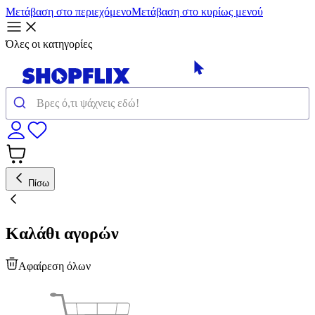
Μετάβαση στο περιεχόμενο
Μετάβαση στο κυρίως μενού
Όλες οι κατηγορίες
Πίσω
Καλάθι αγορών
Αφαίρεση όλων