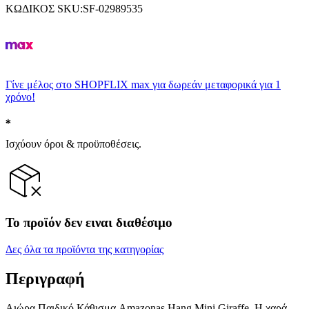
ΚΩΔΙΚΟΣ SKU
:
SF-02989535
Γίνε μέλος στο SHOPFLIX max για δωρεάν μεταφορικά για 1
χρόνο!
Ισχύουν όροι & προϋποθέσεις.
Το προϊόν δεν ειναι διαθέσιμο
Δες όλα τα προϊόντα της κατηγορίας
Περιγραφή
Αιώρα Παιδικό Κάθισμα Amazonas Hang Mini Giraffe. Η χαρά