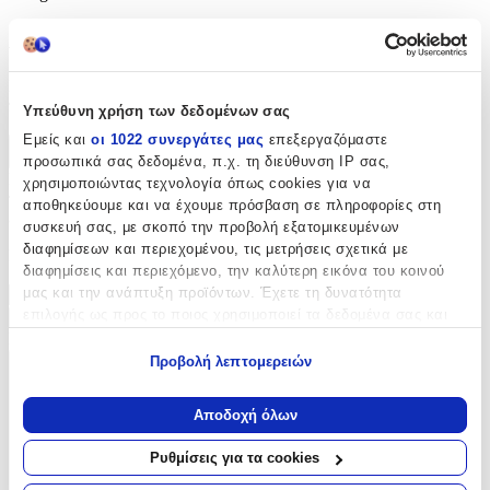
Αξιολογήσεις
Προς το παρόν δεν υπάρχουν άλλες αξιολογήσεις. Όταν
προστεθούν, θα εμφανιστούν εδώ.
Υπεύθυνη χρήση των δεδομένων σας
Εμείς και
οι 1022 συνεργάτες μας
επεξεργαζόμαστε
Πώς υπολογίζεται η βαθμολογία
προσωπικά σας δεδομένα, π.χ. τη διεύθυνση IP σας,
Η τελική βαθμολογία βασίζεται αποκλειστικά σε κριτικές χρηστών
χρησιμοποιώντας τεχνολογία όπως cookies για να
που έχουν πραγματοποιήσει αγορά μέσω SHOPFLIX ή έχουν
αποθηκεύουμε και να έχουμε πρόσβαση σε πληροφορίες στη
επιβεβαιώσει την αγορά τους.
συσκευή σας, με σκοπό την προβολή εξατομικευμένων
διαφημίσεων και περιεχομένου, τις μετρήσεις σχετικά με
Γράψου στο Νewsletter μας για νέα & προσφορές!
διαφημίσεις και περιεχόμενο, την καλύτερη εικόνα του κοινού
μας και την ανάπτυξη προϊόντων. Έχετε τη δυνατότητα
επιλογής ως προς το ποιος χρησιμοποιεί τα δεδομένα σας και
Εγγραφή
για ποιους σκοπούς.
Πατώντας «Εγγραφή» αποδέχεσαι τους
όρους χρήσης
Προβολή λεπτομερειών
ΕΤΑΙΡΕΙΑ
Εάν μας επιτρέπετε, θα θέλαμε επίσης:
Να συλλέξουμε πληροφορίες σχετικά με τη γεωγραφική
Αποδοχή όλων
σας τοποθεσία, οι οποίες μπορεί να είναι ακριβείς σε
απόσταση μερικών μέτρων
Ρυθμίσεις για τα cookies
Να αναγνωρίσουμε τη συσκευή σας σαρώνοντας ενεργά