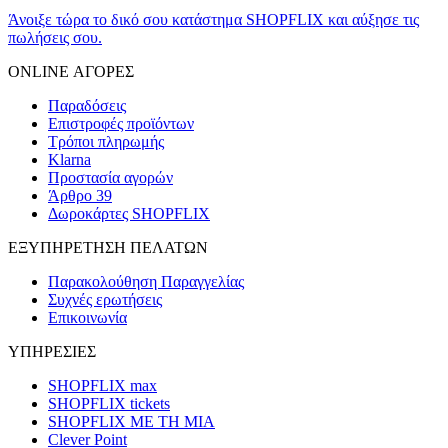
Άνοιξε τώρα το δικό σου κατάστημα SHOPFLIX και αύξησε τις
πωλήσεις σου.
ONLINE ΑΓΟΡΕΣ
Παραδόσεις
Επιστροφές προϊόντων
Τρόποι πληρωμής
Klarna
Προστασία αγορών
Άρθρο 39
Δωροκάρτες SHOPFLIX
ΕΞΥΠΗΡΕΤΗΣΗ ΠΕΛΑΤΩΝ
Παρακολούθηση Παραγγελίας
Συχνές ερωτήσεις
Επικοινωνία
ΥΠΗΡΕΣΙΕΣ
SHOPFLIX max
SHOPFLIX tickets
SHOPFLIX ΜΕ ΤΗ ΜΙΑ
Clever Point