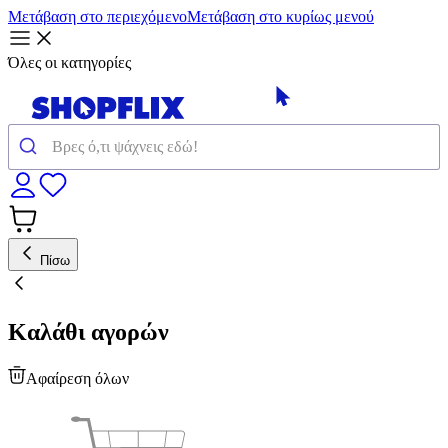
Μετάβαση στο περιεχόμενο
Μετάβαση στο κυρίως μενού
Όλες οι κατηγορίες
Πίσω
Καλάθι αγορών
Αφαίρεση όλων