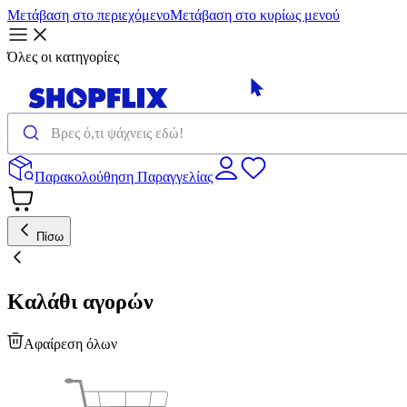
Μετάβαση στο περιεχόμενο
Μετάβαση στο κυρίως μενού
Όλες οι κατηγορίες
Παρακολούθηση Παραγγελίας
Πίσω
Καλάθι αγορών
Αφαίρεση όλων