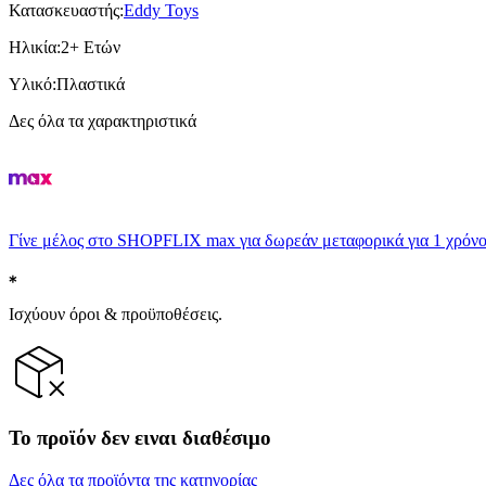
Κατασκευαστής
:
Eddy Toys
Ηλικία
:
2+ Ετών
Υλικό
:
Πλαστικά
Δες όλα τα χαρακτηριστικά
Γίνε μέλος στο SHOPFLIX max για δωρεάν μεταφορικά για 1 χρόνο
Ισχύουν όροι & προϋποθέσεις.
Το προϊόν δεν ειναι διαθέσιμο
Δες όλα τα προϊόντα της κατηγορίας