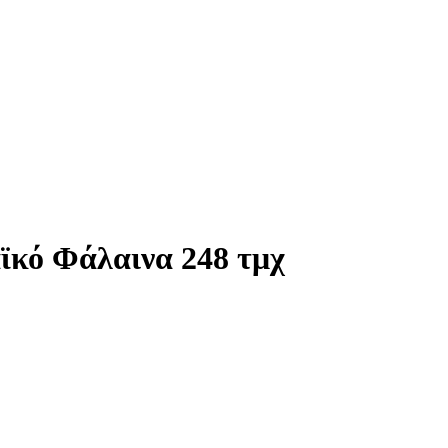
ϊκό Φάλαινα 248 τμχ