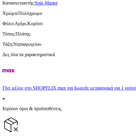
Κατασκευαστής
:
Spin Master
Χρώμα
:
Πολύχρωμο
Φύλο
:
Αγόρι,Κορίτσι
Τύπος
:
Πλάτης
Τάξη
:
Νηπιαγωγείου
Δες όλα τα χαρακτηριστικά
Γίνε μέλος στο SHOPFLIX max για δωρεάν μεταφορικά για 1 χρόνο
Ισχύουν όροι & προϋποθέσεις.