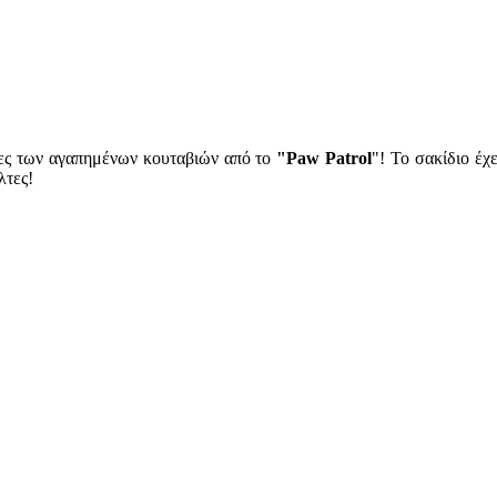
νες των αγαπημένων κουταβιών από το
"Paw Patrol
"! Το σακίδιο έχ
λτες!