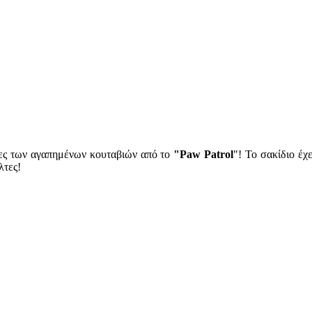
νες των αγαπημένων κουταβιών από το
"Paw Patrol
"! Το σακίδιο έχ
λτες!