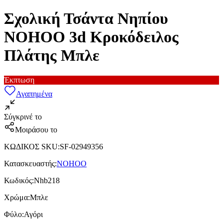
Σχολική Τσάντα Νηπίου
NOHOO 3d Κροκόδειλος
Πλάτης Μπλε
Έκπτωση
Αγαπημένα
Σύγκρινέ το
Μοιράσου το
ΚΩΔΙΚΟΣ SKU
:
SF-02949356
Κατασκευαστής
:
NOHOO
Κωδικός
:
Nhb218
Χρώμα
:
Μπλε
Φύλο
:
Αγόρι