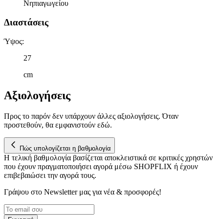
Νηπιαγωγείου
πληροφορίες σχετικά με την από μέρους σας χρήση της
τοποθεσίας μας στους συνεργάτες μέσων κοινωνικής
Διαστάσεις
δικτύωσης, διαφημίσεων και ανάλυσης.
Ύψος
:
27
cm
Αξιολογήσεις
Προς το παρόν δεν υπάρχουν άλλες αξιολογήσεις. Όταν
προστεθούν, θα εμφανιστούν εδώ.
Πώς υπολογίζεται η βαθμολογία
Η τελική βαθμολογία βασίζεται αποκλειστικά σε κριτικές χρηστών
που έχουν πραγματοποιήσει αγορά μέσω SHOPFLIX ή έχουν
επιβεβαιώσει την αγορά τους.
Γράψου στο Νewsletter μας για νέα & προσφορές!