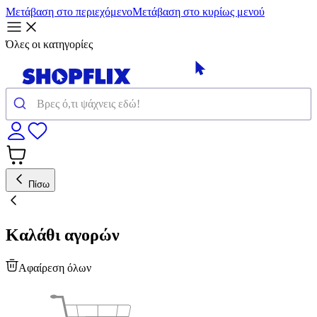
Μετάβαση στο περιεχόμενο
Μετάβαση στο κυρίως μενού
Όλες οι κατηγορίες
Πίσω
Καλάθι αγορών
Αφαίρεση όλων