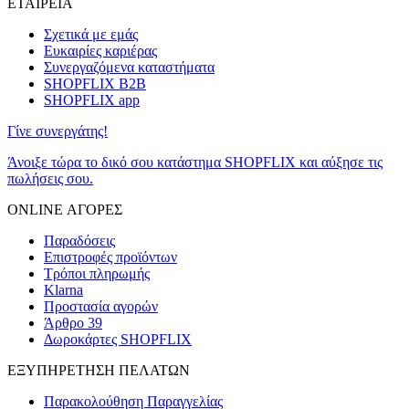
ΕΤΑΙΡΕΙΑ
Σχετικά με εμάς
Ευκαιρίες καριέρας
Συνεργαζόμενα καταστήματα
SHOPFLIX B2B
SHOPFLIX app
Γίνε συνεργάτης!
Άνοιξε τώρα το δικό σου κατάστημα SHOPFLIX και αύξησε τις
πωλήσεις σου.
ONLINE ΑΓΟΡΕΣ
Παραδόσεις
Επιστροφές προϊόντων
Τρόποι πληρωμής
Klarna
Προστασία αγορών
Άρθρο 39
Δωροκάρτες SHOPFLIX
ΕΞΥΠΗΡΕΤΗΣΗ ΠΕΛΑΤΩΝ
Παρακολούθηση Παραγγελίας