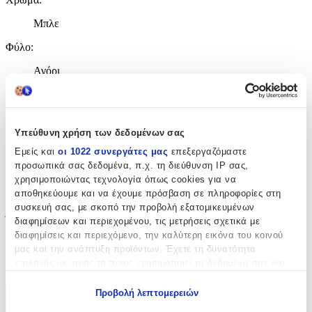
Μπλε
Φύλο
:
Αγόρι
Τύπος
:
Πλάτης
Υπεύθυνη χρήση των δεδομένων σας
Τάξη
:
Εμείς και
οι 1022 συνεργάτες μας
επεξεργαζόμαστε
Νηπιαγωγείου
προσωπικά σας δεδομένα, π.χ. τη διεύθυνση IP σας,
χρησιμοποιώντας τεχνολογία όπως cookies για να
Διαστάσεις
αποθηκεύουμε και να έχουμε πρόσβαση σε πληροφορίες στη
συσκευή σας, με σκοπό την προβολή εξατομικευμένων
Ύψος
:
διαφημίσεων και περιεχομένου, τις μετρήσεις σχετικά με
διαφημίσεις και περιεχόμενο, την καλύτερη εικόνα του κοινού
27
μας και την ανάπτυξη προϊόντων. Έχετε τη δυνατότητα
επιλογής ως προς το ποιος χρησιμοποιεί τα δεδομένα σας και
cm
για ποιους σκοπούς.
Προβολή λεπτομερειών
Χαρακτηριστικά
Εάν μας επιτρέπετε, θα θέλαμε επίσης: