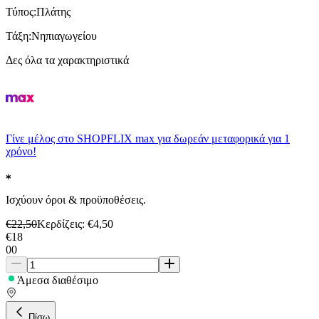
Τύπος
:
Πλάτης
Τάξη
:
Νηπιαγωγείου
Δες όλα τα χαρακτηριστικά
Γίνε μέλος στο SHOPFLIX max για δωρεάν μεταφορικά για 1
χρόνο!
Ισχύουν όροι & προϋποθέσεις.
€
22,50
Κερδίζεις
: €
4,50
€
18
00
Άμεσα διαθέσιμο
Πίσω