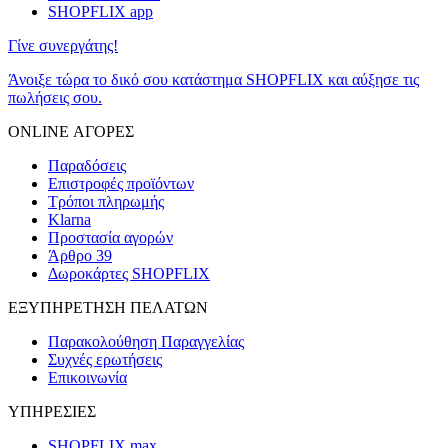
SHOPFLIX app
Γίνε συνεργάτης!
Άνοιξε τώρα το δικό σου κατάστημα SHOPFLIX και αύξησε τις
πωλήσεις σου.
ONLINE ΑΓΟΡΕΣ
Παραδόσεις
Επιστροφές προϊόντων
Τρόποι πληρωμής
Klarna
Προστασία αγορών
Άρθρο 39
Δωροκάρτες SHOPFLIX
ΕΞΥΠΗΡΕΤΗΣΗ ΠΕΛΑΤΩΝ
Παρακολούθηση Παραγγελίας
Συχνές ερωτήσεις
Επικοινωνία
ΥΠΗΡΕΣΙΕΣ
SHOPFLIX max