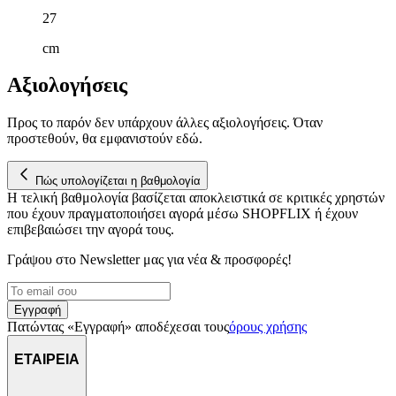
αναλύουμε την κυκλοφορία μας. Εμείς και οι 1022 συνεργάτες
27
μας επεξεργαζόμαστε προσωπικά σας δεδομένα, π.χ. τη
διεύθυνση IP σας, χρησιμοποιώντας τεχνολογία όπως cookies
cm
για να αποθηκεύουμε και να έχουμε πρόσβαση σε πληροφορίες
Αξιολογήσεις
στη συσκευή σας, με σκοπό την προβολή εξατομικευμένων
διαφημίσεων και περιεχομένου, τις μετρήσεις σχετικά με
διαφημίσεις και περιεχόμενο, την καλύτερη εικόνα του κοινού
Προς το παρόν δεν υπάρχουν άλλες αξιολογήσεις. Όταν
μας και την ανάπτυξη προϊόντων. Επίσης, κοινοποιούμε
προστεθούν, θα εμφανιστούν εδώ.
πληροφορίες σχετικά με την από μέρους σας χρήση της
τοποθεσίας μας στους συνεργάτες μέσων κοινωνικής
Πώς υπολογίζεται η βαθμολογία
δικτύωσης, διαφημίσεων και ανάλυσης.
Η τελική βαθμολογία βασίζεται αποκλειστικά σε κριτικές χρηστών
που έχουν πραγματοποιήσει αγορά μέσω SHOPFLIX ή έχουν
επιβεβαιώσει την αγορά τους.
Γράψου στο Νewsletter μας για νέα & προσφορές!
Εγγραφή
Πατώντας «Εγγραφή» αποδέχεσαι τους
όρους χρήσης
ΕΤΑΙΡΕΙΑ