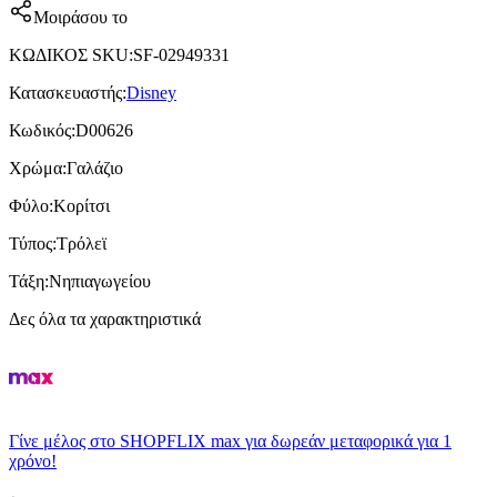
Μοιράσου το
ΚΩΔΙΚΟΣ SKU
:
SF-02949331
Κατασκευαστής
:
Disney
Κωδικός
:
D00626
Χρώμα
:
Γαλάζιο
Φύλο
:
Κορίτσι
Τύπος
:
Τρόλεϊ
Τάξη
:
Νηπιαγωγείου
Δες όλα τα χαρακτηριστικά
Γίνε μέλος στο SHOPFLIX max για δωρεάν μεταφορικά για 1
χρόνο!