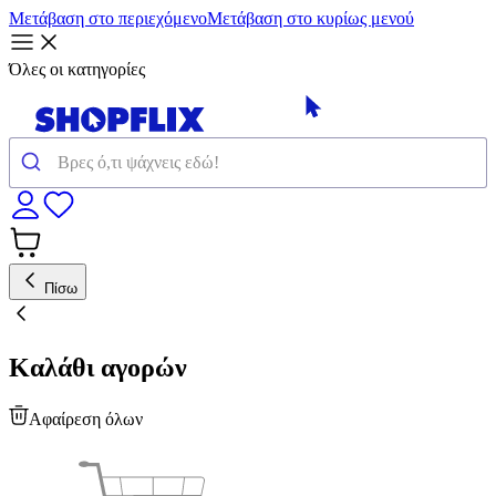
Μετάβαση στο περιεχόμενο
Μετάβαση στο κυρίως μενού
Όλες οι κατηγορίες
Πίσω
Καλάθι αγορών
Αφαίρεση όλων