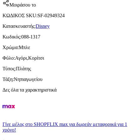
Μοιράσου το
ΚΩΔΙΚΟΣ SKU
:
SF-02949324
Κατασκευαστής
:
Disney
Κωδικός
:
088-1317
Χρώμα
:
Μπλε
Φύλο
:
Αγόρι,Κορίτσι
Τύπος
:
Πλάτης
Τάξη
:
Νηπιαγωγείου
Δες όλα τα χαρακτηριστικά
Γίνε μέλος στο SHOPFLIX max για δωρεάν μεταφορικά για 1
χρόνο!