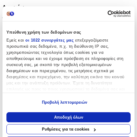
Διαστάσεις
Ύψος
:
28
Υπεύθυνη χρήση των δεδομένων σας
cm
Εμείς και
οι 1022 συνεργάτες μας
επεξεργαζόμαστε
προσωπικά σας δεδομένα, π.χ. τη διεύθυνση IP σας,
χρησιμοποιώντας τεχνολογία όπως cookies για να
Χαρακτηριστικά
αποθηκεύουμε και να έχουμε πρόσβαση σε πληροφορίες στη
συσκευή σας, με σκοπό την προβολή εξατομικευμένων
+
διαφημίσεων και περιεχομένου, τις μετρήσεις σχετικά με
διαφημίσεις και περιεχόμενο, την καλύτερη εικόνα του κοινού
Χαρακτηριστικά
μας και την ανάπτυξη προϊόντων. Έχετε τη δυνατότητα
επιλογής ως προς το ποιος χρησιμοποιεί τα δεδομένα σας και
Κατασκευαστής
:
για ποιους σκοπούς.
Disney
Προβολή λεπτομερειών
Εάν μας επιτρέπετε, θα θέλαμε επίσης:
Βασικά Χαρακτηριστικά
Να συλλέξουμε πληροφορίες σχετικά με τη γεωγραφική
Αποδοχή όλων
σας τοποθεσία, οι οποίες μπορεί να είναι ακριβείς σε
Χρώμα
:
απόσταση μερικών μέτρων
Ρυθμίσεις για τα cookies
Να αναγνωρίσουμε τη συσκευή σας σαρώνοντας ενεργά
Μπλε