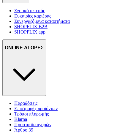
Σχετικά με εμάς
Ευκαιρίες καριέρας
Συνεργαζόμενα καταστήματα
SHOPFLIX B2B
SHOPFLIX app
ONLINE ΑΓΟΡΕΣ
Παραδόσεις
Επιστροφές προϊόντων
Τρόποι πληρωμής
Klarna
Προστασία αγορών
Άρθρο 39