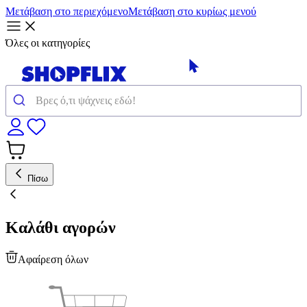
Μετάβαση στο περιεχόμενο
Μετάβαση στο κυρίως μενού
Όλες οι κατηγορίες
Πίσω
Καλάθι αγορών
Αφαίρεση όλων