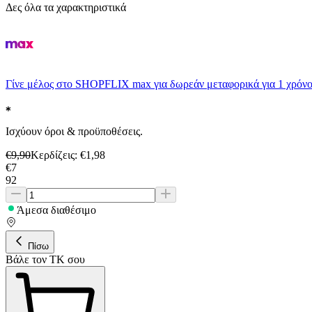
Δες όλα τα χαρακτηριστικά
Γίνε μέλος στο SHOPFLIX max για δωρεάν μεταφορικά για 1 χρόνο
Ισχύουν όροι & προϋποθέσεις.
€
9,90
Κερδίζεις
: €
1,98
€
7
92
Άμεσα διαθέσιμο
Πίσω
Βάλε τον ΤΚ σου