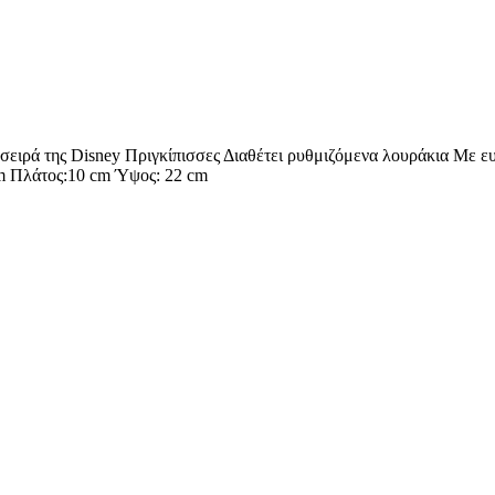
ειρά της Disney Πριγκίπισσες Διαθέτει ρυθμιζόμενα λουράκια Με ευρ
m Πλάτος:10 cm Ύψος: 22 cm