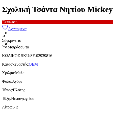
Σχολική Τσάντα Νηπίου Micke
Έκπτωση
Αγαπημένα
Σύγκρινέ το
Μοιράσου το
ΚΩΔΙΚΟΣ SKU
:
SF-02939816
Κατασκευαστής
:
OEM
Χρώμα
:
Μπλε
Φύλο
:
Αγόρι
Τύπος
:
Πλάτης
Τάξη
:
Νηπιαγωγείου
Λίτρα
:
6 lt