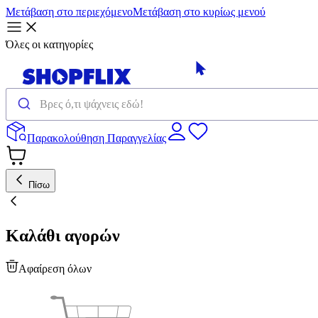
Μετάβαση στο περιεχόμενο
Μετάβαση στο κυρίως μενού
Όλες οι κατηγορίες
Παρακολούθηση Παραγγελίας
Πίσω
Καλάθι αγορών
Αφαίρεση όλων