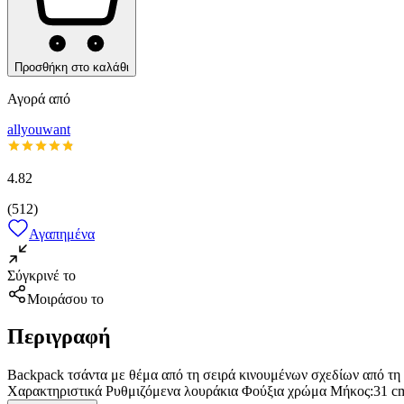
Προσθήκη στο καλάθι
Αγορά από
allyouwant
4.82
(
512
)
Αγαπημένα
Σύγκρινέ το
Μοιράσου το
Περιγραφή
Backpack τσάντα με θέμα από τη σειρά κινουμένων σχεδίων από τη σ
Χαρακτηριστικά Ρυθμιζόμενα λουράκια Φούξια χρώμα Μήκος:31 c