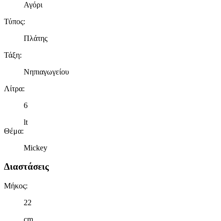
Αγόρι
Τύπος
:
Πλάτης
Τάξη
:
Νηπιαγωγείου
Λίτρα
:
6
lt
Θέμα
:
Mickey
Διαστάσεις
Μήκος
:
22
cm