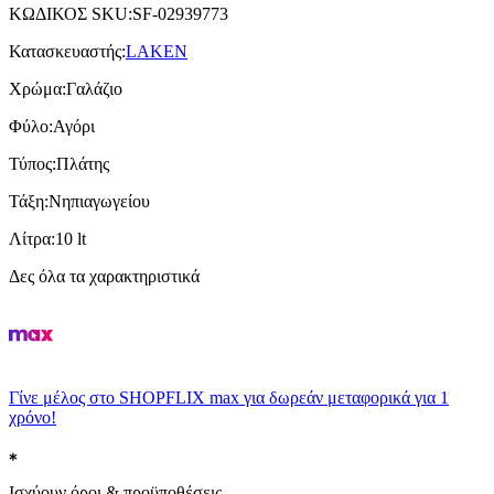
ΚΩΔΙΚΟΣ SKU
:
SF-02939773
Κατασκευαστής
:
LAKEN
Χρώμα
:
Γαλάζιο
Φύλο
:
Αγόρι
Τύπος
:
Πλάτης
Τάξη
:
Νηπιαγωγείου
Λίτρα
:
10 lt
Δες όλα τα χαρακτηριστικά
Γίνε μέλος στο SHOPFLIX max για δωρεάν μεταφορικά για 1
χρόνο!
Ισχύουν όροι & προϋποθέσεις.