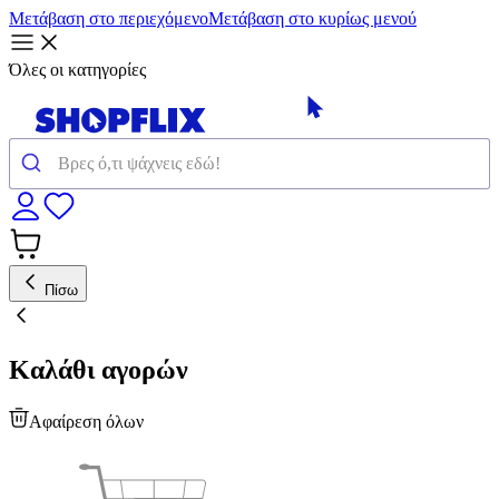
Μετάβαση στο περιεχόμενο
Μετάβαση στο κυρίως μενού
Όλες οι κατηγορίες
Πίσω
Καλάθι αγορών
Αφαίρεση όλων