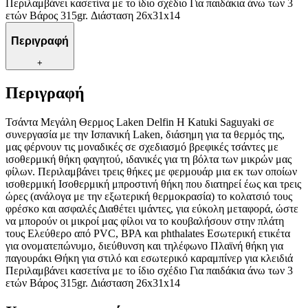
Περιλαμβάνει κασετίνα με το ίδιο σχέδιο Για παιδάκια άνω των 3
ετών Βάρος 315gr. Διάσταση 26x31x14
Περιγραφή
+
Περιγραφή
Τσάντα Μεγάλη Θερμος Laken Delfin Η Katuki Saguyaki σε
συνεργασία με την Ισπανική Laken, διάσημη για τα θερμός της,
μας φέρνουν τις μοναδικές σε σχεδιασμό βρεφικές τσάντες με
ισοθερμική θήκη φαγητού, ιδανικές για τη βόλτα των μικρών μας
φίλων. Περιλαμβάνει τρεις θήκες με φερμουάρ μια εκ των οποίων
ισοθερμική Ισοθερμική μπροστινή θήκη που διατηρεί έως και τρεις
ώρες (ανάλογα με την εξωτερική θερμοκρασία) το κολατσιό τους
φρέσκο και ασφαλές Διαθέτει ιμάντες, για εύκολη μεταφορά, ώστε
να μπορούν οι μικροί μας φίλοι να το κουβαλήσουν στην πλάτη
τους Ελεύθερο από PVC, BPA και phthalates Εσωτερική ετικέτα
για ονοματεπώνυμο, διεύθυνση και τηλέφωνο Πλαϊνή θήκη για
παγουράκι Θήκη για στιλό και εσωτερικό καραμπίνερ για κλειδιά
Περιλαμβάνει κασετίνα με το ίδιο σχέδιο Για παιδάκια άνω των 3
ετών Βάρος 315gr. Διάσταση 26x31x14