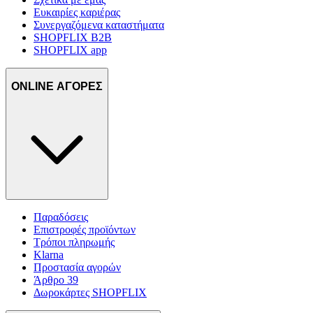
Ευκαιρίες καριέρας
Συνεργαζόμενα καταστήματα
SHOPFLIX B2B
SHOPFLIX app
ONLINE ΑΓΟΡΕΣ
Παραδόσεις
Επιστροφές προϊόντων
Τρόποι πληρωμής
Klarna
Προστασία αγορών
Άρθρο 39
Δωροκάρτες SHOPFLIX