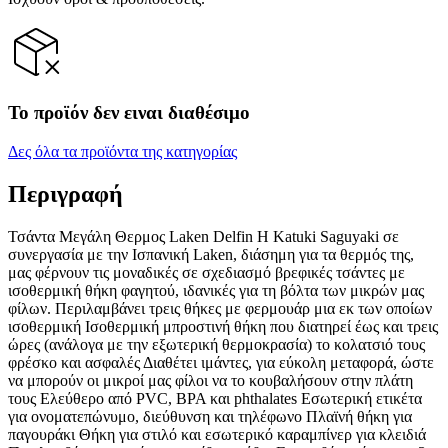
Το προϊόν δεν ειναι διαθέσιμο
Δες όλα τα προϊόντα της κατηγορίας
Περιγραφή
Τσάντα Μεγάλη Θερμος Laken Delfin Η Katuki Saguyaki σε
συνεργασία με την Ισπανική Laken, διάσημη για τα θερμός της,
μας φέρνουν τις μοναδικές σε σχεδιασμό βρεφικές τσάντες με
ισοθερμική θήκη φαγητού, ιδανικές για τη βόλτα των μικρών μας
φίλων. Περιλαμβάνει τρεις θήκες με φερμουάρ μια εκ των οποίων
ισοθερμική Ισοθερμική μπροστινή θήκη που διατηρεί έως και τρεις
ώρες (ανάλογα με την εξωτερική θερμοκρασία) το κολατσιό τους
φρέσκο και ασφαλές Διαθέτει ιμάντες, για εύκολη μεταφορά, ώστε
να μπορούν οι μικροί μας φίλοι να το κουβαλήσουν στην πλάτη
τους Ελεύθερο από PVC, BPA και phthalates Εσωτερική ετικέτα
για ονοματεπώνυμο, διεύθυνση και τηλέφωνο Πλαϊνή θήκη για
παγουράκι Θήκη για στιλό και εσωτερικό καραμπίνερ για κλειδιά