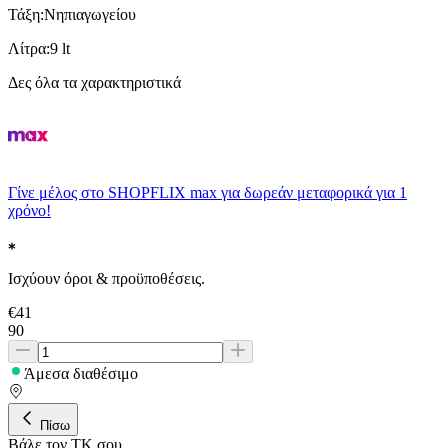
Τάξη
:
Νηπιαγωγείου
Λίτρα
:
9 lt
Δες όλα τα χαρακτηριστικά
Γίνε μέλος στο SHOPFLIX max για δωρεάν μεταφορικά για 1
χρόνο!
Ισχύουν όροι & προϋποθέσεις.
€
41
90
Άμεσα διαθέσιμο
Πίσω
Βάλε τον ΤΚ σου