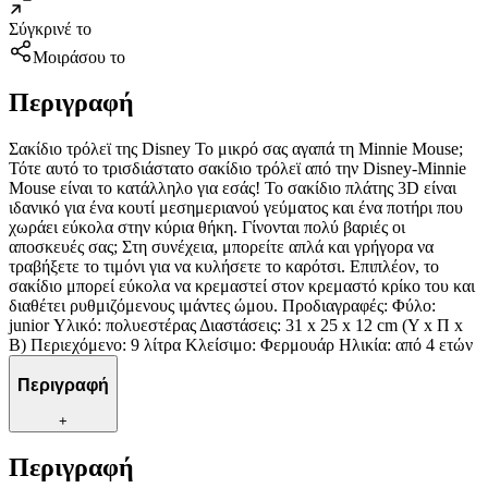
Σύγκρινέ το
Μοιράσου το
Περιγραφή
Σακίδιο τρόλεϊ της Disney Το μικρό σας αγαπά τη Minnie Mouse;
Τότε αυτό το τρισδιάστατο σακίδιο τρόλεϊ από την Disney-Minnie
Mouse είναι το κατάλληλο για εσάς! Το σακίδιο πλάτης 3D είναι
ιδανικό για ένα κουτί μεσημεριανού γεύματος και ένα ποτήρι που
χωράει εύκολα στην κύρια θήκη. Γίνονται πολύ βαριές οι
αποσκευές σας; Στη συνέχεια, μπορείτε απλά και γρήγορα να
τραβήξετε το τιμόνι για να κυλήσετε το καρότσι. Επιπλέον, το
σακίδιο μπορεί εύκολα να κρεμαστεί στον κρεμαστό κρίκο του και
διαθέτει ρυθμιζόμενους ιμάντες ώμου. Προδιαγραφές: Φύλο:
junior Υλικό: πολυεστέρας Διαστάσεις: 31 x 25 x 12 cm (Υ x Π x
Β) Περιεχόμενο: 9 λίτρα Κλείσιμο: Φερμουάρ Ηλικία: από 4 ετών
Περιγραφή
+
Περιγραφή