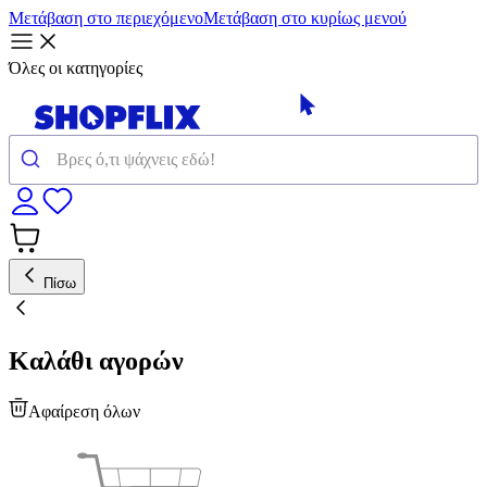
Μετάβαση στο περιεχόμενο
Μετάβαση στο κυρίως μενού
Όλες οι κατηγορίες
Πίσω
Καλάθι αγορών
Αφαίρεση όλων