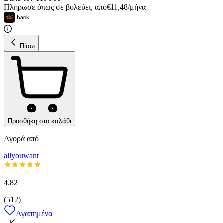
Πλήρωσε όπως σε βολεύει
,
από
€
11,48
/
μήνα
Πίσω
Προσθήκη στο καλάθι
Αγορά από
allyouwant
4.82
(
512
)
Αγαπημένα