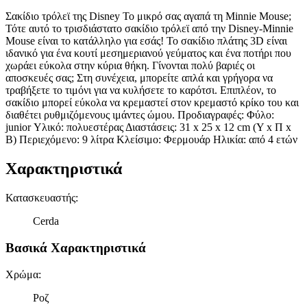
Σακίδιο τρόλεϊ της Disney Το μικρό σας αγαπά τη Minnie Mouse;
Τότε αυτό το τρισδιάστατο σακίδιο τρόλεϊ από την Disney-Minnie
Mouse είναι το κατάλληλο για εσάς! Το σακίδιο πλάτης 3D είναι
ιδανικό για ένα κουτί μεσημεριανού γεύματος και ένα ποτήρι που
χωράει εύκολα στην κύρια θήκη. Γίνονται πολύ βαριές οι
αποσκευές σας; Στη συνέχεια, μπορείτε απλά και γρήγορα να
τραβήξετε το τιμόνι για να κυλήσετε το καρότσι. Επιπλέον, το
σακίδιο μπορεί εύκολα να κρεμαστεί στον κρεμαστό κρίκο του και
διαθέτει ρυθμιζόμενους ιμάντες ώμου. Προδιαγραφές: Φύλο:
junior Υλικό: πολυεστέρας Διαστάσεις: 31 x 25 x 12 cm (Υ x Π x
Β) Περιεχόμενο: 9 λίτρα Κλείσιμο: Φερμουάρ Ηλικία: από 4 ετών
Χαρακτηριστικά
Κατασκευαστής
:
Cerda
Βασικά Χαρακτηριστικά
Χρώμα
:
Ροζ