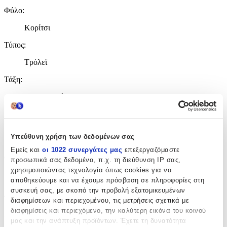
Φύλο
:
Κορίτσι
Τύπος
:
Τρόλεϊ
Τάξη
:
Νηπιαγωγείου
Λίτρα
:
9
Υπεύθυνη χρήση των δεδομένων σας
lt
Εμείς και
οι 1022 συνεργάτες μας
επεξεργαζόμαστε
Θέμα
:
προσωπικά σας δεδομένα, π.χ. τη διεύθυνση IP σας,
χρησιμοποιώντας τεχνολογία όπως cookies για να
Minnie
αποθηκεύουμε και να έχουμε πρόσβαση σε πληροφορίες στη
συσκευή σας, με σκοπό την προβολή εξατομικευμένων
Διαστάσεις
διαφημίσεων και περιεχομένου, τις μετρήσεις σχετικά με
διαφημίσεις και περιεχόμενο, την καλύτερη εικόνα του κοινού
Μήκος
:
μας και την ανάπτυξη προϊόντων. Έχετε τη δυνατότητα