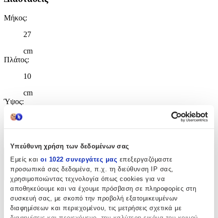
Μήκος
:
27
cm
Πλάτος
:
10
cm
Ύψος
:
31
cm
Υπεύθυνη χρήση των δεδομένων σας
Εμείς και
οι 1022 συνεργάτες μας
επεξεργαζόμαστε
Χαρακτηριστικά
προσωπικά σας δεδομένα, π.χ. τη διεύθυνση IP σας,
+
χρησιμοποιώντας τεχνολογία όπως cookies για να
αποθηκεύουμε και να έχουμε πρόσβαση σε πληροφορίες στη
Χαρακτηριστικά
συσκευή σας, με σκοπό την προβολή εξατομικευμένων
διαφημίσεων και περιεχομένου, τις μετρήσεις σχετικά με
Κατασκευαστής
:
διαφημίσεις και περιεχόμενο, την καλύτερη εικόνα του κοινού