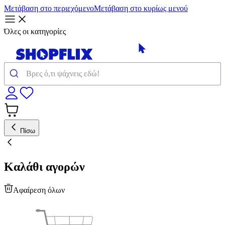
Μετάβαση στο περιεχόμενο
Μετάβαση στο κυρίως μενού
Όλες οι κατηγορίες
Πίσω
Καλάθι αγορών
Αφαίρεση όλων