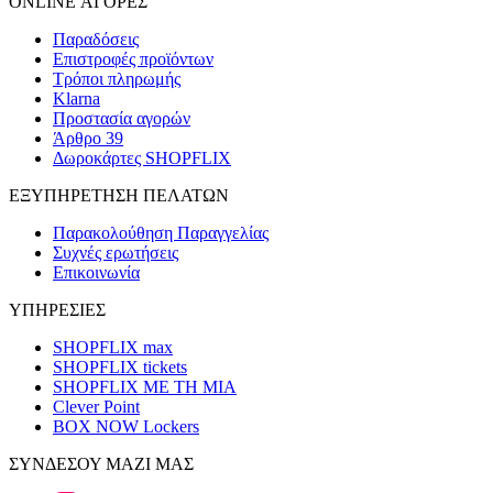
ONLINE ΑΓΟΡΕΣ
Παραδόσεις
Επιστροφές προϊόντων
Τρόποι πληρωμής
Klarna
Προστασία αγορών
Άρθρο 39
Δωροκάρτες SHOPFLIX
ΕΞΥΠΗΡΕΤΗΣΗ ΠΕΛΑΤΩΝ
Παρακολούθηση Παραγγελίας
Συχνές ερωτήσεις
Επικοινωνία
ΥΠΗΡΕΣΙΕΣ
SHOPFLIX max
SHOPFLIX tickets
SHOPFLIX ΜΕ ΤΗ ΜΙΑ
Clever Point
BOX NOW Lockers
ΣΥΝΔΕΣΟΥ ΜΑΖΙ ΜΑΣ