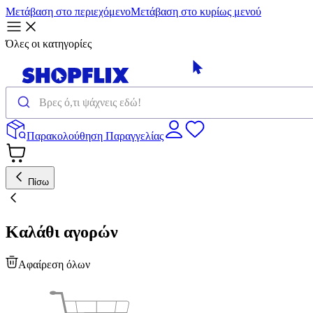
Μετάβαση στο περιεχόμενο
Μετάβαση στο κυρίως μενού
Όλες οι κατηγορίες
Παρακολούθηση Παραγγελίας
Πίσω
Καλάθι αγορών
Αφαίρεση όλων