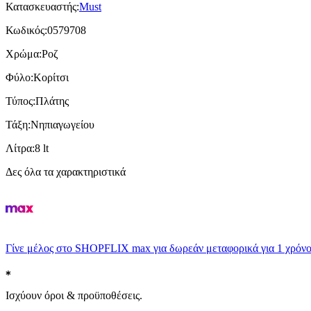
Κατασκευαστής
:
Must
Κωδικός
:
0579708
Χρώμα
:
Ροζ
Φύλο
:
Κορίτσι
Τύπος
:
Πλάτης
Τάξη
:
Νηπιαγωγείου
Λίτρα
:
8 lt
Δες όλα τα χαρακτηριστικά
Γίνε μέλος στο SHOPFLIX max για δωρεάν μεταφορικά για 1 χρόνο
Ισχύουν όροι & προϋποθέσεις.