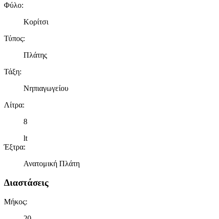
Φύλο
:
Κορίτσι
Τύπος
:
Πλάτης
Τάξη
:
Νηπιαγωγείου
Λίτρα
:
8
lt
Έξτρα
:
Ανατομική Πλάτη
Διαστάσεις
Μήκος
:
20