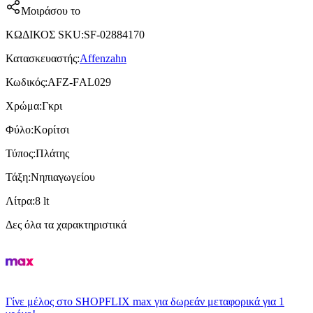
Μοιράσου το
ΚΩΔΙΚΟΣ SKU
:
SF-02884170
Κατασκευαστής
:
Affenzahn
Κωδικός
:
ΑFΖ-FΑL029
Χρώμα
:
Γκρι
Φύλο
:
Κορίτσι
Τύπος
:
Πλάτης
Τάξη
:
Νηπιαγωγείου
Λίτρα
:
8 lt
Δες όλα τα χαρακτηριστικά
Γίνε μέλος στο SHOPFLIX max για δωρεάν μεταφορικά για 1