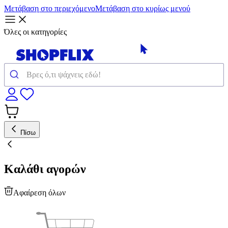
Μετάβαση στο περιεχόμενο
Μετάβαση στο κυρίως μενού
Όλες οι κατηγορίες
Πίσω
Καλάθι αγορών
Αφαίρεση όλων