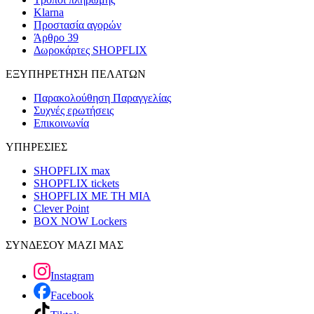
Klarna
Προστασία αγορών
Άρθρο 39
Δωροκάρτες SHOPFLIX
ΕΞΥΠΗΡΕΤΗΣΗ ΠΕΛΑΤΩΝ
Παρακολούθηση Παραγγελίας
Συχνές ερωτήσεις
Επικοινωνία
ΥΠΗΡΕΣΙΕΣ
SHOPFLIX max
SHOPFLIX tickets
SHOPFLIX ΜΕ ΤΗ ΜΙΑ
Clever Point
BOX NOW Lockers
ΣΥΝΔΕΣΟΥ ΜΑΖΙ ΜΑΣ
Instagram
Facebook