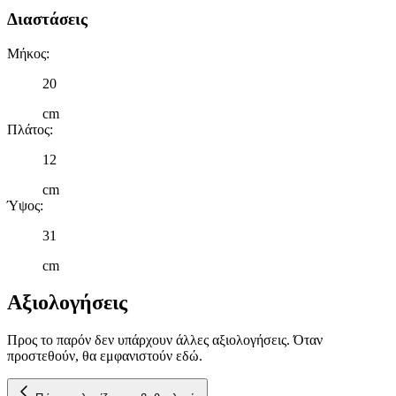
διαφημίσεων και περιεχομένου, τις μετρήσεις σχετικά με
Διαστάσεις
διαφημίσεις και περιεχόμενο, την καλύτερη εικόνα του κοινού
μας και την ανάπτυξη προϊόντων. Επίσης, κοινοποιούμε
Μήκος
:
πληροφορίες σχετικά με την από μέρους σας χρήση της
τοποθεσίας μας στους συνεργάτες μέσων κοινωνικής
20
δικτύωσης, διαφημίσεων και ανάλυσης.
cm
Πλάτος
:
12
cm
Ύψος
:
31
cm
Αξιολογήσεις
Προς το παρόν δεν υπάρχουν άλλες αξιολογήσεις. Όταν
προστεθούν, θα εμφανιστούν εδώ.