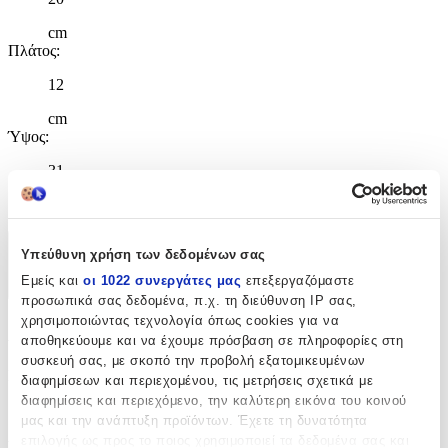
cm
Πλάτος
:
12
cm
Ύψος
:
31
cm
Υπεύθυνη χρήση των δεδομένων σας
Χαρακτηριστικά
Εμείς και
οι 1022 συνεργάτες μας
επεξεργαζόμαστε
+
προσωπικά σας δεδομένα, π.χ. τη διεύθυνση IP σας,
χρησιμοποιώντας τεχνολογία όπως cookies για να
Χαρακτηριστικά
αποθηκεύουμε και να έχουμε πρόσβαση σε πληροφορίες στη
συσκευή σας, με σκοπό την προβολή εξατομικευμένων
Κατασκευαστής
:
διαφημίσεων και περιεχομένου, τις μετρήσεις σχετικά με
διαφημίσεις και περιεχόμενο, την καλύτερη εικόνα του κοινού
Affenzahn
μας και την ανάπτυξη προϊόντων. Έχετε τη δυνατότητα
επιλογής ως προς το ποιος χρησιμοποιεί τα δεδομένα σας και
Βασικά Χαρακτηριστικά