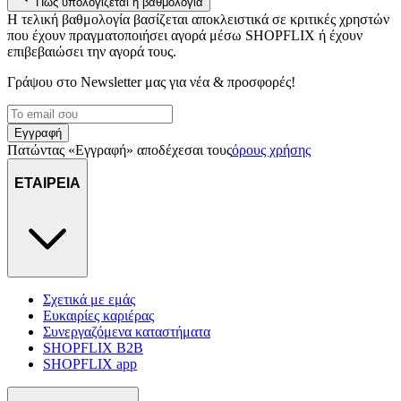
Πώς υπολογίζεται η βαθμολογία
Η τελική βαθμολογία βασίζεται αποκλειστικά σε κριτικές χρηστών
που έχουν πραγματοποιήσει αγορά μέσω SHOPFLIX ή έχουν
επιβεβαιώσει την αγορά τους.
Γράψου στο Νewsletter μας για νέα & προσφορές!
Εγγραφή
Πατώντας «Εγγραφή» αποδέχεσαι τους
όρους χρήσης
ΕΤΑΙΡΕΙΑ
Σχετικά με εμάς
Ευκαιρίες καριέρας
Συνεργαζόμενα καταστήματα
SHOPFLIX B2B
SHOPFLIX app