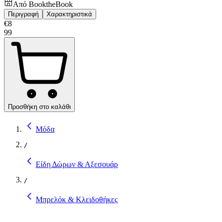
Από
BooktheBook
Περιγραφή
Χαρακτηριστικά
€
8
99
Προσθήκη στο καλάθι
Μόδα
/
Είδη Δώρων & Αξεσουάρ
/
Μπρελόκ & Κλειδοθήκες