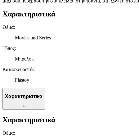
μαζί σου. Κρέμασε την στα κλειδιά, στην τσάντα, στη ζώνη ή στο πο
Χαρακτηριστικά
Θέμα
:
Movies and Series
Τύπος
:
Μπρελόκ
Κατασκευαστής
:
Plastoy
Χαρακτηριστικά
+
Χαρακτηριστικά
Θέμα
: