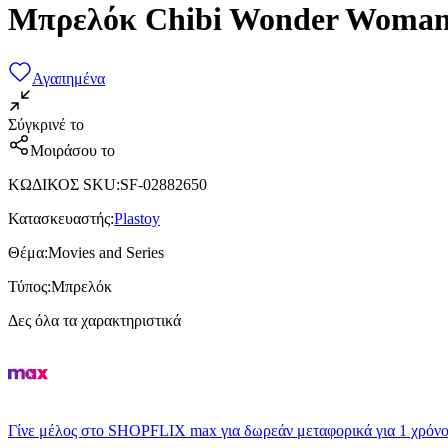
Μπρελόκ Chibi Wonder Woma
Αγαπημένα
Σύγκρινέ το
Μοιράσου το
ΚΩΔΙΚΟΣ SKU
:
SF-02882650
Κατασκευαστής
:
Plastoy
Θέμα
:
Movies and Series
Τύπος
:
Μπρελόκ
Δες όλα τα χαρακτηριστικά
Γίνε μέλος στο SHOPFLIX max για δωρεάν μεταφορικά για 1 χρόνο