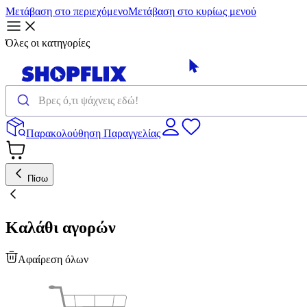
Μετάβαση στο περιεχόμενο
Μετάβαση στο κυρίως μενού
Όλες οι κατηγορίες
Παρακολούθηση Παραγγελίας
Πίσω
Καλάθι αγορών
Αφαίρεση όλων