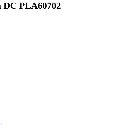
n DC PLA60702
!