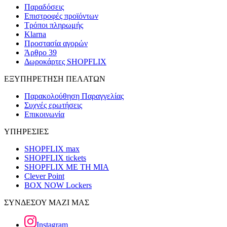
Παραδόσεις
Επιστροφές προϊόντων
Τρόποι πληρωμής
Klarna
Προστασία αγορών
Άρθρο 39
Δωροκάρτες SHOPFLIX
ΕΞΥΠΗΡΕΤΗΣΗ ΠΕΛΑΤΩΝ
Παρακολούθηση Παραγγελίας
Συχνές ερωτήσεις
Επικοινωνία
ΥΠΗΡΕΣΙΕΣ
SHOPFLIX max
SHOPFLIX tickets
SHOPFLIX ΜΕ ΤΗ ΜΙΑ
Clever Point
BOX NOW Lockers
ΣΥΝΔΕΣΟΥ ΜΑΖΙ ΜΑΣ
Instagram