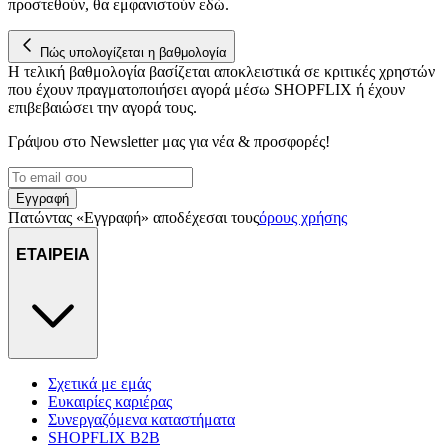
προστεθούν, θα εμφανιστούν εδώ.
για να αποθηκεύουμε και να έχουμε πρόσβαση σε πληροφορίες
στη συσκευή σας, με σκοπό την προβολή εξατομικευμένων
διαφημίσεων και περιεχομένου, τις μετρήσεις σχετικά με
Πώς υπολογίζεται η βαθμολογία
διαφημίσεις και περιεχόμενο, την καλύτερη εικόνα του κοινού
Η τελική βαθμολογία βασίζεται αποκλειστικά σε κριτικές χρηστών
μας και την ανάπτυξη προϊόντων. Επίσης, κοινοποιούμε
που έχουν πραγματοποιήσει αγορά μέσω SHOPFLIX ή έχουν
επιβεβαιώσει την αγορά τους.
πληροφορίες σχετικά με την από μέρους σας χρήση της
τοποθεσίας μας στους συνεργάτες μέσων κοινωνικής
Γράψου στο Νewsletter μας για νέα & προσφορές!
δικτύωσης, διαφημίσεων και ανάλυσης.
Εγγραφή
Πατώντας «Εγγραφή» αποδέχεσαι τους
όρους χρήσης
ΕΤΑΙΡΕΙΑ
Σχετικά με εμάς
Ευκαιρίες καριέρας
Συνεργαζόμενα καταστήματα
SHOPFLIX B2B