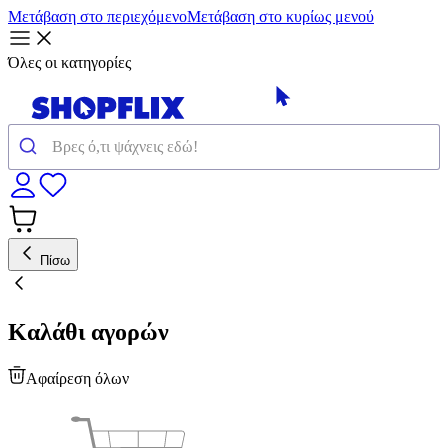
Μετάβαση στο περιεχόμενο
Μετάβαση στο κυρίως μενού
Όλες οι κατηγορίες
Πίσω
Καλάθι αγορών
Αφαίρεση όλων