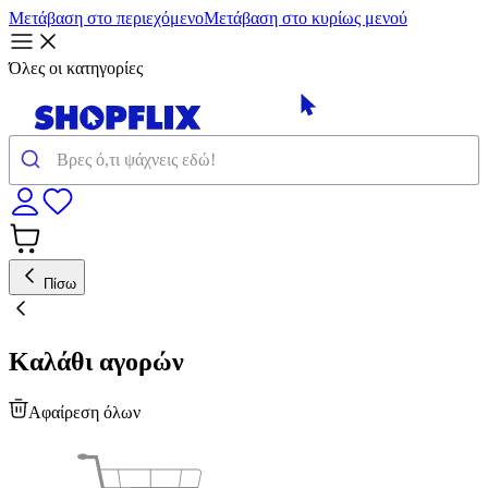
Μετάβαση στο περιεχόμενο
Μετάβαση στο κυρίως μενού
Όλες οι κατηγορίες
Πίσω
Καλάθι αγορών
Αφαίρεση όλων