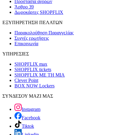
Προστασία αγορών
Άρθρο 39
Δωροκάρτες SHOPFLIX
ΕΞΥΠΗΡΕΤΗΣΗ ΠΕΛΑΤΩΝ
Παρακολούθηση Παραγγελίας
Συχνές ερωτήσεις
Επικοινωνία
ΥΠΗΡΕΣΙΕΣ
SHOPFLIX max
SHOPFLIX tickets
SHOPFLIX ΜΕ ΤΗ ΜΙΑ
Clever Point
BOX NOW Lockers
ΣΥΝΔΕΣΟΥ ΜΑΖΙ ΜΑΣ
Instagram
Facebook
Tiktok
Linkedin