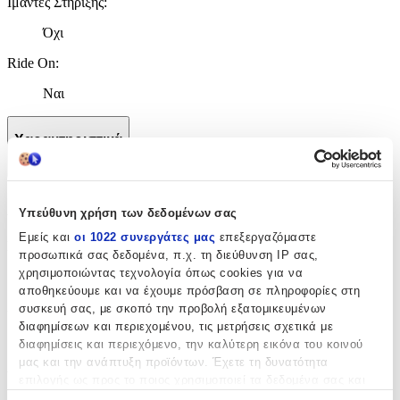
Ιμάντες Στήριξης
:
Όχι
Ride On
:
Ναι
Χαρακτηριστικά
+
Χαρακτηριστικά
Υπεύθυνη χρήση των δεδομένων σας
Εμείς και
οι 1022 συνεργάτες μας
επεξεργαζόμαστε
Κατασκευαστής
:
προσωπικά σας δεδομένα, π.χ. τη διεύθυνση IP σας,
χρησιμοποιώντας τεχνολογία όπως cookies για να
Sun & Sport
αποθηκεύουμε και να έχουμε πρόσβαση σε πληροφορίες στη
Χρώμα
:
συσκευή σας, με σκοπό την προβολή εξατομικευμένων
διαφημίσεων και περιεχομένου, τις μετρήσεις σχετικά με
Κόκκινο
διαφημίσεις και περιεχόμενο, την καλύτερη εικόνα του κοινού
μας και την ανάπτυξη προϊόντων. Έχετε τη δυνατότητα
Αυτοκινητάκια
:
επιλογής ως προς το ποιος χρησιμοποιεί τα δεδομένα σας και
Όχι
για ποιους σκοπούς.