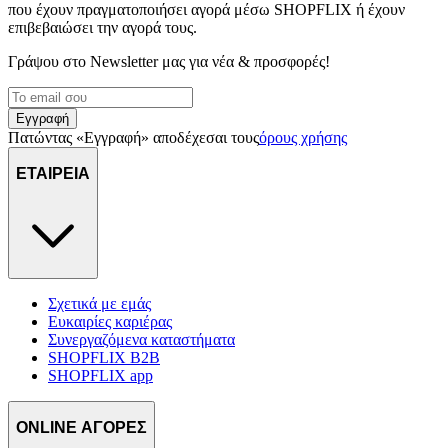
που έχουν πραγματοποιήσει αγορά μέσω SHOPFLIX ή έχουν
διαφημίσεις και περιεχόμενο, την καλύτερη εικόνα του κοινού
επιβεβαιώσει την αγορά τους.
μας και την ανάπτυξη προϊόντων. Επίσης, κοινοποιούμε
πληροφορίες σχετικά με την από μέρους σας χρήση της
Γράψου στο Νewsletter μας για νέα & προσφορές!
τοποθεσίας μας στους συνεργάτες μέσων κοινωνικής
δικτύωσης, διαφημίσεων και ανάλυσης.
Εγγραφή
Πατώντας «Εγγραφή» αποδέχεσαι τους
όρους χρήσης
ΕΤΑΙΡΕΙΑ
Σχετικά με εμάς
Ευκαιρίες καριέρας
Συνεργαζόμενα καταστήματα
SHOPFLIX B2B
SHOPFLIX app
ONLINE ΑΓΟΡΕΣ