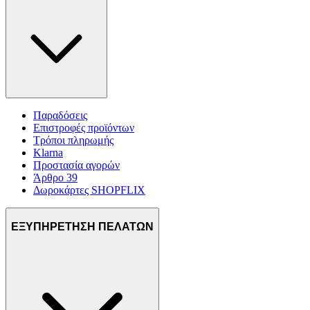
Παραδόσεις
Επιστροφές προϊόντων
Τρόποι πληρωμής
Klarna
Προστασία αγορών
Άρθρο 39
Δωροκάρτες SHOPFLIX
ΕΞΥΠΗΡΕΤΗΣΗ ΠΕΛΑΤΩΝ