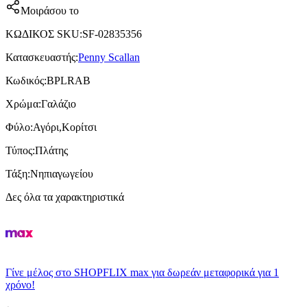
Μοιράσου το
ΚΩΔΙΚΟΣ SKU
:
SF-02835356
Κατασκευαστής
:
Penny Scallan
Κωδικός
:
BPLRAB
Χρώμα
:
Γαλάζιο
Φύλο
:
Αγόρι,Κορίτσι
Τύπος
:
Πλάτης
Τάξη
:
Νηπιαγωγείου
Δες όλα τα χαρακτηριστικά
Γίνε μέλος στο SHOPFLIX max για δωρεάν μεταφορικά για 1
χρόνο!