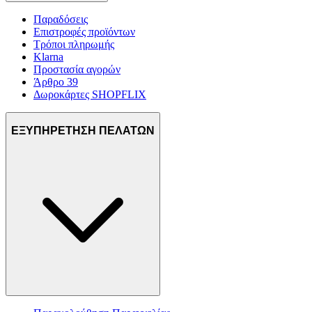
Παραδόσεις
Επιστροφές προϊόντων
Τρόποι πληρωμής
Klarna
Προστασία αγορών
Άρθρο 39
Δωροκάρτες SHOPFLIX
ΕΞΥΠΗΡΕΤΗΣΗ ΠΕΛΑΤΩΝ