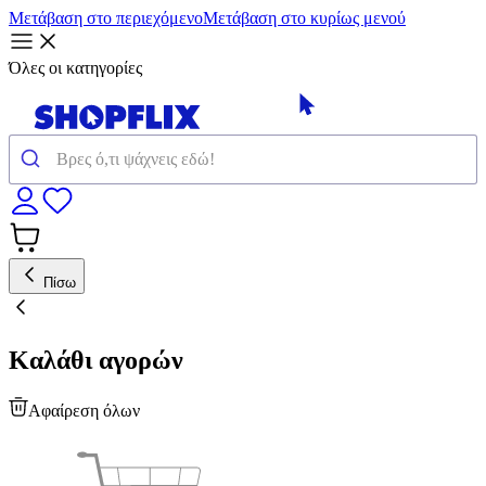
Μετάβαση στο περιεχόμενο
Μετάβαση στο κυρίως μενού
Όλες οι κατηγορίες
Πίσω
Καλάθι αγορών
Αφαίρεση όλων