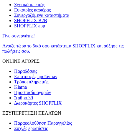
Σχετικά με εμάς
Ευκαιρίες καριέρας
Συνεργαζόμενα καταστήματα
SHOPFLIX B2B
SHOPFLIX app
Γίνε συνεργάτης!
Άνοιξε τώρα το δικό σου κατάστημα SHOPFLIX και αύξησε τις
πωλήσεις σου.
ONLINE ΑΓΟΡΕΣ
Παραδόσεις
Επιστροφές προϊόντων
Τρόποι πληρωμής
Klarna
Προστασία αγορών
Άρθρο 39
Δωροκάρτες SHOPFLIX
ΕΞΥΠΗΡΕΤΗΣΗ ΠΕΛΑΤΩΝ
Παρακολούθηση Παραγγελίας
Συχνές ερωτήσεις