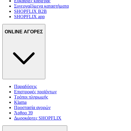
Ευκαιρίες καριέρας
Συνεργαζόμενα καταστήματα
SHOPFLIX B2B
SHOPFLIX app
ONLINE ΑΓΟΡΕΣ
Παραδόσεις
Επιστροφές προϊόντων
Τρόποι πληρωμής
Klarna
Προστασία αγορών
Άρθρο 39
Δωροκάρτες SHOPFLIX