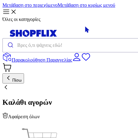
Μετάβαση στο περιεχόμενο
Μετάβαση στο κυρίως μενού
Όλες οι κατηγορίες
Παρακολούθηση Παραγγελίας
Πίσω
Καλάθι αγορών
Αφαίρεση όλων