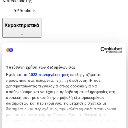
Κατασκευαστής
:
SP Souliotis
Χαρακτηριστικά
+
Χαρακτηριστικά
Κατασκευαστής
:
Υπεύθυνη χρήση των δεδομένων σας
SP Souliotis
Εμείς και
οι 1022 συνεργάτες μας
επεξεργαζόμαστε
Αξιολογήσεις
προσωπικά σας δεδομένα, π.χ. τη διεύθυνση IP σας,
χρησιμοποιώντας τεχνολογία όπως cookies για να
αποθηκεύουμε και να έχουμε πρόσβαση σε πληροφορίες στη
Προς το παρόν δεν υπάρχουν άλλες αξιολογήσεις. Όταν
συσκευή σας, με σκοπό την προβολή εξατομικευμένων
προστεθούν, θα εμφανιστούν εδώ.
διαφημίσεων και περιεχομένου, τις μετρήσεις σχετικά με
διαφημίσεις και περιεχόμενο, την καλύτερη εικόνα του κοινού
Πώς υπολογίζεται η βαθμολογία
μας και την ανάπτυξη προϊόντων. Έχετε τη δυνατότητα
Η τελική βαθμολογία βασίζεται αποκλειστικά σε κριτικές χρηστών
επιλογής ως προς το ποιος χρησιμοποιεί τα δεδομένα σας και
που έχουν πραγματοποιήσει αγορά μέσω SHOPFLIX ή έχουν
για ποιους σκοπούς.
επιβεβαιώσει την αγορά τους.