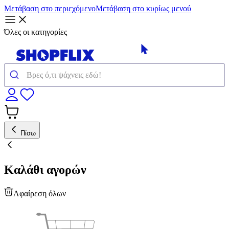
Μετάβαση στο περιεχόμενο
Μετάβαση στο κυρίως μενού
Όλες οι κατηγορίες
Πίσω
Καλάθι αγορών
Αφαίρεση όλων