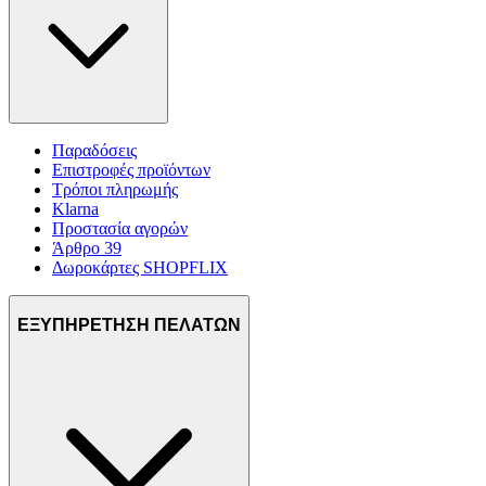
διαφημίσεις και περιεχόμενο, την καλύτερη εικόνα του κοινού
μας και την ανάπτυξη προϊόντων. Επίσης, κοινοποιούμε
πληροφορίες σχετικά με την από μέρους σας χρήση της
τοποθεσίας μας στους συνεργάτες μέσων κοινωνικής
δικτύωσης, διαφημίσεων και ανάλυσης.
Παραδόσεις
Επιστροφές προϊόντων
Τρόποι πληρωμής
Klarna
Προστασία αγορών
Άρθρο 39
Δωροκάρτες SHOPFLIX
ΕΞΥΠΗΡΕΤΗΣΗ ΠΕΛΑΤΩΝ