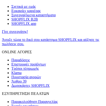
Σχετικά με εμάς
Ευκαιρίες καριέρας
Συνεργαζόμενα καταστήματα
SHOPFLIX B2B
SHOPFLIX app
Γίνε συνεργάτης!
Άνοιξε τώρα το δικό σου κατάστημα SHOPFLIX και αύξησε τις
πωλήσεις σου.
ONLINE ΑΓΟΡΕΣ
Παραδόσεις
Επιστροφές προϊόντων
Τρόποι πληρωμής
Klarna
Προστασία αγορών
Άρθρο 39
Δωροκάρτες SHOPFLIX
ΕΞΥΠΗΡΕΤΗΣΗ ΠΕΛΑΤΩΝ
Παρακολούθηση Παραγγελίας
Συχνές ερωτήσεις