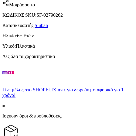
Μοιράσου το
ΚΩΔΙΚΟΣ SKU
:
SF-02790262
Κατασκευαστής
:
Sluban
Ηλικία
:
6+ Ετών
Υλικό
:
Πλαστικά
Δες όλα τα χαρακτηριστικά
Γίνε μέλος στο SHOPFLIX max για δωρεάν μεταφορικά για 1
χρόνο!
Ισχύουν όροι & προϋποθέσεις.