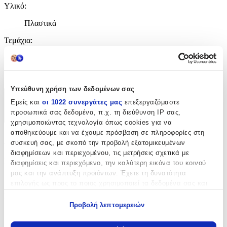
Υλικό
:
Πλαστικά
Τεμάχια
:
195
τμχ
Υπεύθυνη χρήση των δεδομένων σας
Χαρακτηριστικά
Εμείς και
οι 1022 συνεργάτες μας
επεξεργαζόμαστε
προσωπικά σας δεδομένα, π.χ. τη διεύθυνση IP σας,
+
χρησιμοποιώντας τεχνολογία όπως cookies για να
αποθηκεύουμε και να έχουμε πρόσβαση σε πληροφορίες στη
Χαρακτηριστικά
συσκευή σας, με σκοπό την προβολή εξατομικευμένων
διαφημίσεων και περιεχομένου, τις μετρήσεις σχετικά με
Κατασκευαστής
:
διαφημίσεις και περιεχόμενο, την καλύτερη εικόνα του κοινού
μας και την ανάπτυξη προϊόντων. Έχετε τη δυνατότητα
Sluban
επιλογής ως προς το ποιος χρησιμοποιεί τα δεδομένα σας και
για ποιους σκοπούς.
Ηλικία
:
Προβολή λεπτομερειών
6+ Ετών
Εάν μας επιτρέπετε, θα θέλαμε επίσης:
Να συλλέξουμε πληροφορίες σχετικά με τη γεωγραφική