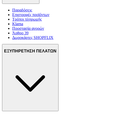
Παραδόσεις
Επιστροφές προϊόντων
Τρόποι πληρωμής
Klarna
Προστασία αγορών
Άρθρο 39
Δωροκάρτες SHOPFLIX
ΕΞΥΠΗΡΕΤΗΣΗ ΠΕΛΑΤΩΝ