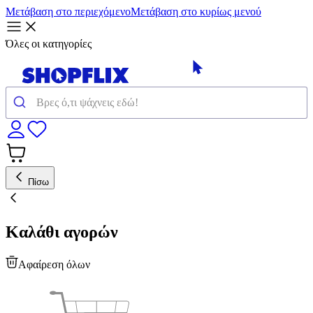
Μετάβαση στο περιεχόμενο
Μετάβαση στο κυρίως μενού
Όλες οι κατηγορίες
Πίσω
Καλάθι αγορών
Αφαίρεση όλων