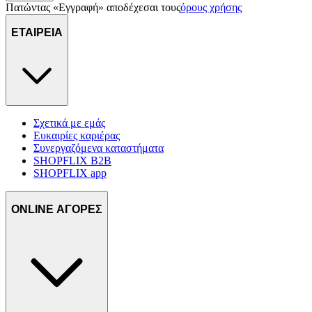
Πατώντας «Εγγραφή» αποδέχεσαι τους
όρους χρήσης
τοποθεσίας μας στους συνεργάτες μέσων κοινωνικής
δικτύωσης, διαφημίσεων και ανάλυσης.
ΕΤΑΙΡΕΙΑ
Σχετικά με εμάς
Ευκαιρίες καριέρας
Συνεργαζόμενα καταστήματα
SHOPFLIX B2B
SHOPFLIX app
ONLINE ΑΓΟΡΕΣ