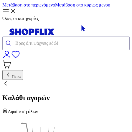
Μετάβαση στο περιεχόμενο
Μετάβαση στο κυρίως μενού
Όλες οι κατηγορίες
Πίσω
Καλάθι αγορών
Αφαίρεση όλων