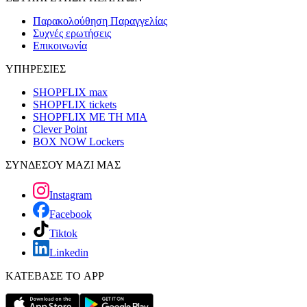
Παρακολούθηση Παραγγελίας
Συχνές ερωτήσεις
Επικοινωνία
ΥΠΗΡΕΣΙΕΣ
SHOPFLIX max
SHOPFLIX tickets
SHOPFLIX ΜΕ ΤΗ ΜΙΑ
Clever Point
BOX NOW Lockers
ΣΥΝΔΕΣΟΥ ΜΑΖΙ ΜΑΣ
Instagram
Facebook
Tiktok
Linkedin
ΚΑΤΕΒΑΣΕ ΤΟ APP