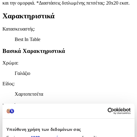
και την ομορφιά. *Διαστάσεις διπλωμένης πετσέτας: 20x20 εκατ.
Χαρακτηριστικά
Κατασκευαστής
:
Best In Table
Βασικά Χαρακτηριστικά
Χρώμα
:
Γαλάζιο
Είδος
:
Χαρτοπετσέτα
Ποσότητα
Πλήθος Χαρτοπετσετών
:
50
Υπεύθυνη χρήση των δεδομένων σας