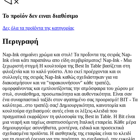
Το προϊόν δεν ειναι διαθέσιμο
Δες όλα τα προϊόντα της κατηγορίας
Περιγραφή
Nap-Ink σημαίνει χρώμα και στυλ! Τα προΪοντα της σειράς Nap-
Ink είναι κάτι παραπάνω απο είδη σερβιρίσματος! Nap-Ink - Μια
ξεχωριστή στιγμή Η κουλτούρα της Best In Table βασίζεται στη
φιλοξενία και το καλό γούστο. Απο εκεί προέρχονται και οι
συλλογές της σειράς Nap-Ink καθώς σχεδιάστηκαν για να
διακοσμήσουν και να "ταρακουνήσουν" κάθε τραπέζι,
ομορφαίνοντας και εμπλουτίζοντας την ατμόσφαιρα του χώρου με
στυλ, συναίσθημα, προσωπικότητα και αυθεντικότητα. Είναι σαν
ένα συναρπαστικό ταξίδι στον αγαπημένο σας προορισμό! ΒΙΤ - Τα
καλύτερα...στο τραπέζι σας! Δημιουργικότητα, καινοτομία και
κουλτούρα σχεδιασμού: αυτές είναι οι λέξεις-κλειδιά που
πραγματικά εκφράζουν τη φιλοσοφία της Best in Table. Η Bit είναι
μια νεαρή και ταχέως αναπτυσσόμενη Ιταλική εταιρεία. Κάθε μέρα
δημιουργούμε ασυνήθιστα, μοντέρνα, ειδικά και προσεκτικά
σχεδιασμένα προϊόντα. Η αισθητικής της εταιρίας είναι το κλειδί
για τη συνεχή έρευνα για την ποιότητα, το σχεδιασμό, την ευκολία