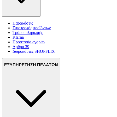
Παραδόσεις
Επιστροφές προϊόντων
Τρόποι πληρωμής
Klarna
Προστασία αγορών
Άρθρο 39
Δωροκάρτες SHOPFLIX
ΕΞΥΠΗΡΕΤΗΣΗ ΠΕΛΑΤΩΝ