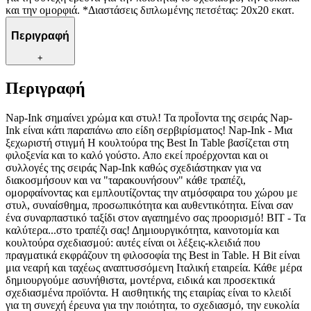
και την ομορφιά. *Διαστάσεις διπλωμένης πετσέτας: 20x20 εκατ.
Περιγραφή
+
Περιγραφή
Nap-Ink σημαίνει χρώμα και στυλ! Τα προΪοντα της σειράς Nap-
Ink είναι κάτι παραπάνω απο είδη σερβιρίσματος! Nap-Ink - Μια
ξεχωριστή στιγμή Η κουλτούρα της Best In Table βασίζεται στη
φιλοξενία και το καλό γούστο. Απο εκεί προέρχονται και οι
συλλογές της σειράς Nap-Ink καθώς σχεδιάστηκαν για να
διακοσμήσουν και να "ταρακουνήσουν" κάθε τραπέζι,
ομορφαίνοντας και εμπλουτίζοντας την ατμόσφαιρα του χώρου με
στυλ, συναίσθημα, προσωπικότητα και αυθεντικότητα. Είναι σαν
ένα συναρπαστικό ταξίδι στον αγαπημένο σας προορισμό! ΒΙΤ - Τα
καλύτερα...στο τραπέζι σας! Δημιουργικότητα, καινοτομία και
κουλτούρα σχεδιασμού: αυτές είναι οι λέξεις-κλειδιά που
πραγματικά εκφράζουν τη φιλοσοφία της Best in Table. Η Bit είναι
μια νεαρή και ταχέως αναπτυσσόμενη Ιταλική εταιρεία. Κάθε μέρα
δημιουργούμε ασυνήθιστα, μοντέρνα, ειδικά και προσεκτικά
σχεδιασμένα προϊόντα. Η αισθητικής της εταιρίας είναι το κλειδί
για τη συνεχή έρευνα για την ποιότητα, το σχεδιασμό, την ευκολία