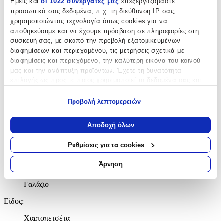
Εμείς και
οι 1022 συνεργάτες μας
επεξεργαζόμαστε
τμχ
προσωπικά σας δεδομένα, π.χ. τη διεύθυνση IP σας,
Συσκευασία
:
χρησιμοποιώντας τεχνολογία όπως cookies για να
1
αποθηκεύουμε και να έχουμε πρόσβαση σε πληροφορίες στη
συσκευή σας, με σκοπό την προβολή εξατομικευμένων
διαφημίσεων και περιεχομένου, τις μετρήσεις σχετικά με
Χαρακτηριστικά
διαφημίσεις και περιεχόμενο, την καλύτερη εικόνα του κοινού
μας και την ανάπτυξη προϊόντων. Έχετε τη δυνατότητα
+
επιλογής ως προς το ποιος χρησιμοποιεί τα δεδομένα σας και
Χαρακτηριστικά
για ποιους σκοπούς.
Προβολή λεπτομερειών
Εάν μας επιτρέπετε, θα θέλαμε επίσης:
Κατασκευαστής
:
Να συλλέξουμε πληροφορίες σχετικά με τη γεωγραφική
Αποδοχή όλων
Best In Table
σας τοποθεσία, οι οποίες μπορεί να είναι ακριβείς σε
απόσταση μερικών μέτρων
Ρυθμίσεις για τα cookies
Βασικά Χαρακτηριστικά
Να αναγνωρίσουμε τη συσκευή σας σαρώνοντας ενεργά
για συγκεκριμένα χαρακτηριστικά (δακτυλικό αποτύπωμα)
Άρνηση
Χρώμα
:
Μάθετε περισσότερα σχετικά με τον τρόπο επεξεργασίας των
προσωπικών σας δεδομένων και καθορίστε τις προτιμήσεις σας
Γαλάζιο
στην
ενότητα “Λεπτομέρειες”
. Μπορείτε να αλλάξετε ή να
Είδος
:
ανακαλέσετε τη συγκατάθεσή σας ανά πάσα στιγμή από τη
Δήλωση Cookies.
Χαρτοπετσέτα