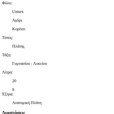
Φύλο
:
Unisex
Αγόρι
Κορίτσι
Τύπος
:
Πλάτης
Τάξη
:
Γυμνασίου - Λυκείου
Λίτρα
:
20
lt
Έξτρα
:
Ανατομική Πλάτη
Διαστάσεις