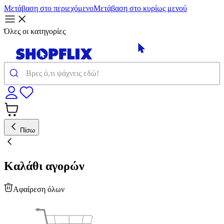
Μετάβαση στο περιεχόμενο
Μετάβαση στο κυρίως μενού
Όλες οι κατηγορίες
Πίσω
Καλάθι αγορών
Αφαίρεση όλων