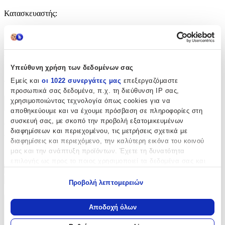
Κατασκευαστής
:
OEM
Αξιολογήσεις
Υπεύθυνη χρήση των δεδομένων σας
Προς το παρόν δεν υπάρχουν άλλες αξιολογήσεις. Όταν
Εμείς και
οι 1022 συνεργάτες μας
επεξεργαζόμαστε
προστεθούν, θα εμφανιστούν εδώ.
προσωπικά σας δεδομένα, π.χ. τη διεύθυνση IP σας,
χρησιμοποιώντας τεχνολογία όπως cookies για να
Πώς υπολογίζεται η βαθμολογία
αποθηκεύουμε και να έχουμε πρόσβαση σε πληροφορίες στη
Η τελική βαθμολογία βασίζεται αποκλειστικά σε κριτικές χρηστών
συσκευή σας, με σκοπό την προβολή εξατομικευμένων
που έχουν πραγματοποιήσει αγορά μέσω SHOPFLIX ή έχουν
διαφημίσεων και περιεχομένου, τις μετρήσεις σχετικά με
επιβεβαιώσει την αγορά τους.
διαφημίσεις και περιεχόμενο, την καλύτερη εικόνα του κοινού
Γράψου στο Νewsletter μας για νέα & προσφορές!
μας και την ανάπτυξη προϊόντων. Έχετε τη δυνατότητα
επιλογής ως προς το ποιος χρησιμοποιεί τα δεδομένα σας και
για ποιους σκοπούς.
Εγγραφή
Προβολή λεπτομερειών
Πατώντας «Εγγραφή» αποδέχεσαι τους
όρους χρήσης
Εάν μας επιτρέπετε, θα θέλαμε επίσης:
Να συλλέξουμε πληροφορίες σχετικά με τη γεωγραφική
ΕΤΑΙΡΕΙΑ
Αποδοχή όλων
σας τοποθεσία, οι οποίες μπορεί να είναι ακριβείς σε
απόσταση μερικών μέτρων