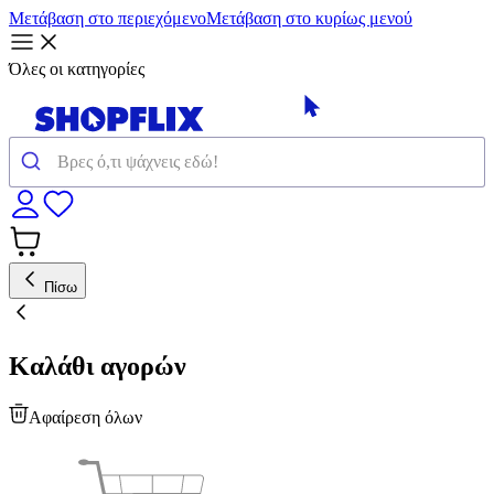
Μετάβαση στο περιεχόμενο
Μετάβαση στο κυρίως μενού
Όλες οι κατηγορίες
Πίσω
Καλάθι αγορών
Αφαίρεση όλων