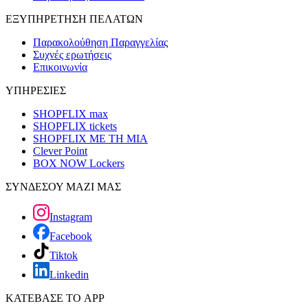
ΕΞΥΠΗΡΕΤΗΣΗ ΠΕΛΑΤΩΝ
Παρακολούθηση Παραγγελίας
Συχνές ερωτήσεις
Επικοινωνία
ΥΠΗΡΕΣΙΕΣ
SHOPFLIX max
SHOPFLIX tickets
SHOPFLIX ΜΕ ΤΗ ΜΙΑ
Clever Point
BOX NOW Lockers
ΣΥΝΔΕΣΟΥ ΜΑΖΙ ΜΑΣ
Instagram
Facebook
Tiktok
Linkedin
ΚΑΤΕΒΑΣΕ ΤΟ APP