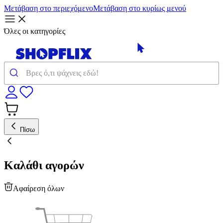
Μετάβαση στο περιεχόμενο
Μετάβαση στο κυρίως μενού
Όλες οι κατηγορίες
Πίσω
Καλάθι αγορών
Αφαίρεση όλων