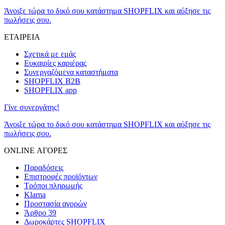
Άνοιξε τώρα το δικό σου κατάστημα SHOPFLIX και αύξησε τις
πωλήσεις σου.
ΕΤΑΙΡΕΙΑ
Σχετικά με εμάς
Ευκαιρίες καριέρας
Συνεργαζόμενα καταστήματα
SHOPFLIX B2B
SHOPFLIX app
Γίνε συνεργάτης!
Άνοιξε τώρα το δικό σου κατάστημα SHOPFLIX και αύξησε τις
πωλήσεις σου.
ONLINE ΑΓΟΡΕΣ
Παραδόσεις
Επιστροφές προϊόντων
Τρόποι πληρωμής
Klarna
Προστασία αγορών
Άρθρο 39
Δωροκάρτες SHOPFLIX