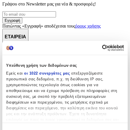
Γράψου στο Νewsletter μας για νέα & προσφορές!
Εγγραφή
Πατώντας «Εγγραφή» αποδέχεσαι τους
όρους χρήσης
ΕΤΑΙΡΕΙΑ
Υπεύθυνη χρήση των δεδομένων σας
Εμείς και
οι 1022 συνεργάτες μας
επεξεργαζόμαστε
Σχετικά με εμάς
προσωπικά σας δεδομένα, π.χ. τη διεύθυνση IP σας,
Ευκαιρίες καριέρας
Συνεργαζόμενα καταστήματα
χρησιμοποιώντας τεχνολογία όπως cookies για να
SHOPFLIX B2B
αποθηκεύουμε και να έχουμε πρόσβαση σε πληροφορίες στη
SHOPFLIX app
συσκευή σας, με σκοπό την προβολή εξατομικευμένων
διαφημίσεων και περιεχομένου, τις μετρήσεις σχετικά με
διαφημίσεις και περιεχόμενο, την καλύτερη εικόνα του κοινού
ONLINE ΑΓΟΡΕΣ
μας και την ανάπτυξη προϊόντων. Έχετε τη δυνατότητα
επιλογής ως προς το ποιος χρησιμοποιεί τα δεδομένα σας και
για ποιους σκοπούς.