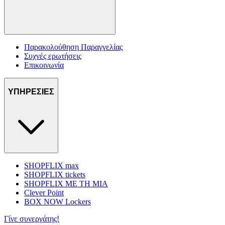
διαφημίσεις και περιεχόμενο, την καλύτερη εικόνα του κοινού
μας και την ανάπτυξη προϊόντων. Επίσης, κοινοποιούμε
πληροφορίες σχετικά με την από μέρους σας χρήση της
τοποθεσίας μας στους συνεργάτες μέσων κοινωνικής
δικτύωσης, διαφημίσεων και ανάλυσης.
Παρακολούθηση Παραγγελίας
Συχνές ερωτήσεις
Επικοινωνία
ΥΠΗΡΕΣΙΕΣ
SHOPFLIX max
SHOPFLIX tickets
SHOPFLIX ΜΕ ΤΗ ΜΙΑ
Clever Point
BOX NOW Lockers
Γίνε συνεργάτης!