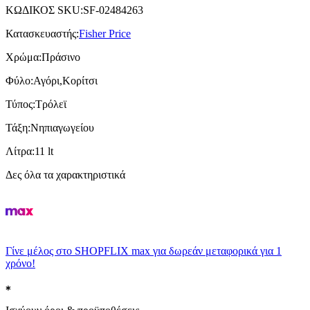
ΚΩΔΙΚΟΣ SKU
:
SF-02484263
Κατασκευαστής
:
Fisher Price
Χρώμα
:
Πράσινο
Φύλο
:
Αγόρι,Κορίτσι
Τύπος
:
Τρόλεϊ
Τάξη
:
Νηπιαγωγείου
Λίτρα
:
11 lt
Δες όλα τα χαρακτηριστικά
Γίνε μέλος στο SHOPFLIX max για δωρεάν μεταφορικά για 1
χρόνο!