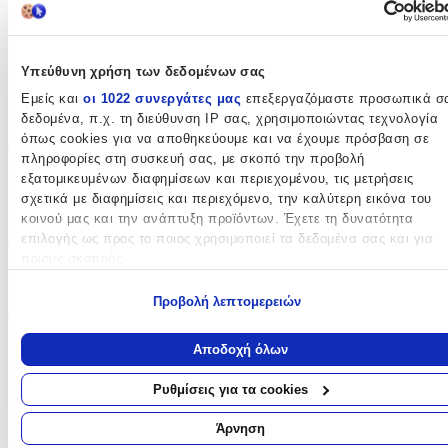
Fisher Price
Βασικά Χαρακτηριστικά
Υπεύθυνη χρήση των δεδομένων σας
Χρώμα
:
Εμείς και
οι 1022 συνεργάτες μας
επεξεργαζόμαστε προσωπικά σ
Πράσινο
δεδομένα, π.χ. τη διεύθυνση IP σας, χρησιμοποιώντας τεχνολογία
όπως cookies για να αποθηκεύουμε και να έχουμε πρόσβαση σε
Φύλο
:
πληροφορίες στη συσκευή σας, με σκοπό την προβολή
εξατομικευμένων διαφημίσεων και περιεχομένου, τις μετρήσεις
Αγόρι
σχετικά με διαφημίσεις και περιεχόμενο, την καλύτερη εικόνα του
Κορίτσι
κοινού μας και την ανάπτυξη προϊόντων. Έχετε τη δυνατότητα
επιλογής ως προς το ποιος χρησιμοποιεί τα δεδομένα σας και για
Τύπος
:
ποιους σκοπούς.
Τρόλεϊ
Εάν μας επιτρέπετε, θα θέλαμε επίσης:
Προβολή λεπτομερειών
Τάξη
:
Να συλλέξουμε πληροφορίες σχετικά με τη γεωγραφική σας
τοποθεσία, οι οποίες μπορεί να είναι ακριβείς σε απόσταση
Αποδοχή όλων
Νηπιαγωγείου
μερικών μέτρων
Να αναγνωρίσουμε τη συσκευή σας σαρώνοντας ενεργά για
Λίτρα
:
Ρυθμίσεις για τα cookies
συγκεκριμένα χαρακτηριστικά (δακτυλικό αποτύπωμα)
11
Μάθετε περισσότερα σχετικά με τον τρόπο επεξεργασίας των
Άρνηση
προσωπικών σας δεδομένων και καθορίστε τις προτιμήσεις σας στη