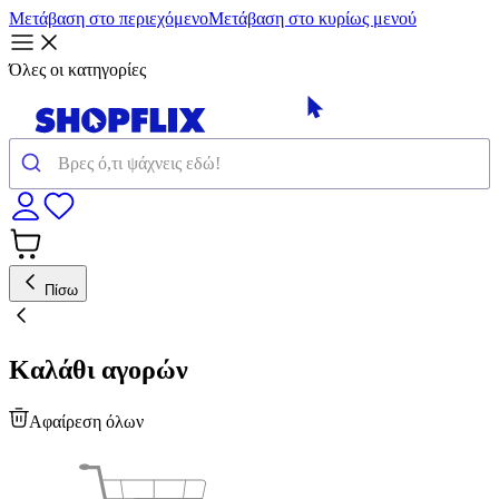
Μετάβαση στο περιεχόμενο
Μετάβαση στο κυρίως μενού
Όλες οι κατηγορίες
Πίσω
Καλάθι αγορών
Αφαίρεση όλων