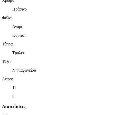
Χρώμα
:
Πράσινο
Φύλο
:
Αγόρι
Κορίτσι
Τύπος
:
Τρόλεϊ
Τάξη
:
Νηπιαγωγείου
Λίτρα
:
11
lt
Διαστάσεις