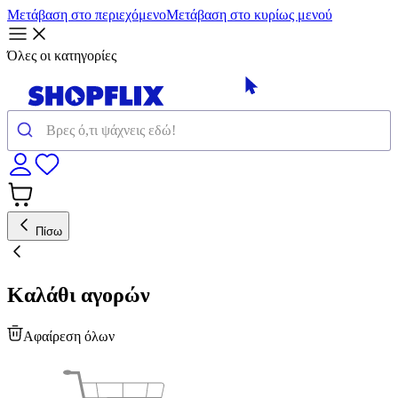
Μετάβαση στο περιεχόμενο
Μετάβαση στο κυρίως μενού
Όλες οι κατηγορίες
Πίσω
Καλάθι αγορών
Αφαίρεση όλων