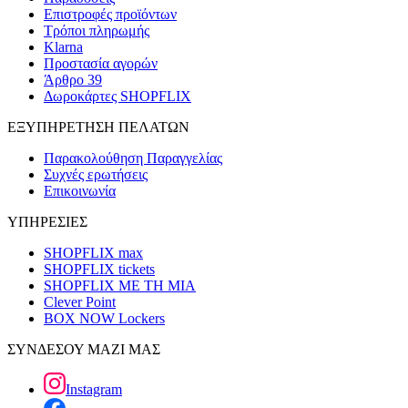
Επιστροφές προϊόντων
Τρόποι πληρωμής
Klarna
Προστασία αγορών
Άρθρο 39
Δωροκάρτες SHOPFLIX
ΕΞΥΠΗΡΕΤΗΣΗ ΠΕΛΑΤΩΝ
Παρακολούθηση Παραγγελίας
Συχνές ερωτήσεις
Επικοινωνία
ΥΠΗΡΕΣΙΕΣ
SHOPFLIX max
SHOPFLIX tickets
SHOPFLIX ΜΕ ΤΗ ΜΙΑ
Clever Point
BOX NOW Lockers
ΣΥΝΔΕΣΟΥ ΜΑΖΙ ΜΑΣ
Instagram