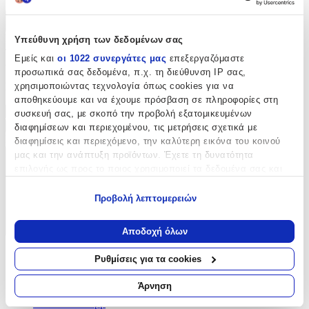
Πώς υπολογίζεται η βαθμολογία
Η τελική βαθμολογία βασίζεται αποκλειστικά σε κριτικές χρηστών
Υπεύθυνη χρήση των δεδομένων σας
που έχουν πραγματοποιήσει αγορά μέσω SHOPFLIX ή έχουν
Εμείς και
οι 1022 συνεργάτες μας
επεξεργαζόμαστε
επιβεβαιώσει την αγορά τους.
προσωπικά σας δεδομένα, π.χ. τη διεύθυνση IP σας,
χρησιμοποιώντας τεχνολογία όπως cookies για να
Γράψου στο Νewsletter μας για νέα & προσφορές!
αποθηκεύουμε και να έχουμε πρόσβαση σε πληροφορίες στη
συσκευή σας, με σκοπό την προβολή εξατομικευμένων
Εγγραφή
διαφημίσεων και περιεχομένου, τις μετρήσεις σχετικά με
Πατώντας «Εγγραφή» αποδέχεσαι τους
όρους χρήσης
διαφημίσεις και περιεχόμενο, την καλύτερη εικόνα του κοινού
μας και την ανάπτυξη προϊόντων. Έχετε τη δυνατότητα
ΕΤΑΙΡΕΙΑ
επιλογής ως προς το ποιος χρησιμοποιεί τα δεδομένα σας και
για ποιους σκοπούς.
Προβολή λεπτομερειών
Εάν μας επιτρέπετε, θα θέλαμε επίσης:
Να συλλέξουμε πληροφορίες σχετικά με τη γεωγραφική
Αποδοχή όλων
σας τοποθεσία, οι οποίες μπορεί να είναι ακριβείς σε
Σχετικά με εμάς
απόσταση μερικών μέτρων
Ρυθμίσεις για τα cookies
Ευκαιρίες καριέρας
Να αναγνωρίσουμε τη συσκευή σας σαρώνοντας ενεργά
Συνεργαζόμενα καταστήματα
για συγκεκριμένα χαρακτηριστικά (δακτυλικό αποτύπωμα)
Άρνηση
SHOPFLIX B2B
Μάθετε περισσότερα σχετικά με τον τρόπο επεξεργασίας των
SHOPFLIX app